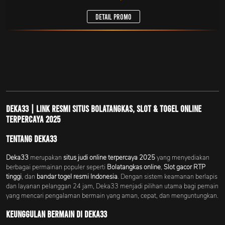
Detail Promo
Deka33 | Link Resmi Situs Bolatangkas, Slot & Togel Online
Terpercaya 2025
Tentang Deka33
Deka33
merupakan
situs judi online terpercaya 2025
yang menyediakan
berbagai permainan populer seperti
Bolatangkas online
,
Slot gacor RTP
tinggi
, dan
bandar togel resmi Indonesia
. Dengan sistem keamanan berlapis
dan layanan pelanggan 24 jam, Deka33 menjadi pilihan utama bagi pemain
yang mencari pengalaman bermain yang aman, cepat, dan menguntungkan.
Keunggulan Bermain di Deka33