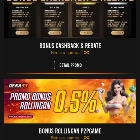
BONUS CASHBACK & REBATE
Berlaku sampai :
Detail Promo
BONUS ROLLINGAN P2PGAME
Berlaku sampai :