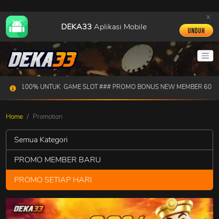
x
DEKA33
Aplikasi Mobile
Unduh
BER 100% UNTUK GAME SLOT ### PROMO BONUS NEW MEMBER 60 % U
Home
Promotion
Semua Kategori
PROMO MEMBER BARU
PROMO SETIAP HARI