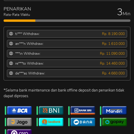
3
PENARIKAN
Min
Rata-Rata Waktu
ti*** Withdraw:
Rp. 8.190.000
an***n Withdraw:
Rp. 1.610.000
***in Withdraw:
Rp. 11.090.000
re***to Withdraw:
Rp. 14.460.000
de***as Withdraw:
Rp. 4.660.000
*Selama bank maintenance dan bank offline deposit dan penarikan tidak
dapat diproses.