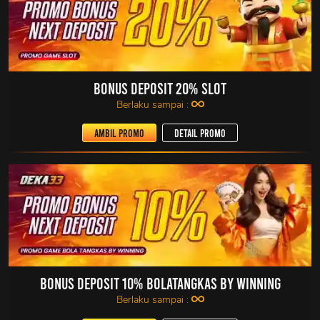
BONUS DEPOSIT 20% SLOT
Berlaku sampai :
Ambil Promo
Detail Promo
BONUS DEPOSIT 10% BOLATANGKAS BY WINNING
Berlaku sampai :