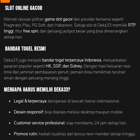
Slot Online Gacor
Nikmati ratusan pilihan
game slot gacor
dari provider ternama seperti
Pragmatic Play, PG Soft, dan Habanero. Setiap slot di Deka33 memiliki
RTP
tinggi
, fitur
free spin
, dan peluang jackpot besar yang bisa dimenangkan
setiap hari.
Bandar Togel Resmi
Deka33 juga menjadi
bandar togel terpercaya Indonesia
, menyediakan
pasaran populer seperti
HK, SGP, dan Sidney
. Dengan hasil keluaran real-
time dan jaminan pembayaran penuh, pemain bisa menikmati taruhan
aman dengan peluang menang tinggi.
Mengapa Harus Memilih Deka33?
Legal & terpercaya:
beroperasi di bawah lisensi internasional.
Desain responsif:
bisa diakses melalui desktop maupun mobile.
Customer service profesional:
siap membantu 24 jam setiap hari.
Promosi rutin:
hadiah loyalitas dan bonus new member setiap minggu.