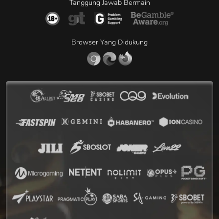
Tanggung Jawab Bermain
Browser Yang Didukung