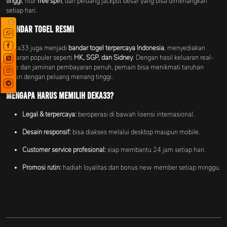
tinggi
, fitur
free spin
, dan peluang jackpot besar yang bisa dimenangkan
setiap hari.
x
Bandar Togel Resmi
Deka33 juga menjadi
bandar togel terpercaya Indonesia
, menyediakan
pasaran populer seperti
HK, SGP, dan Sidney
. Dengan hasil keluaran real-
time dan jaminan pembayaran penuh, pemain bisa menikmati taruhan
aman dengan peluang menang tinggi.
Mengapa Harus Memilih Deka33?
Legal & terpercaya:
beroperasi di bawah lisensi internasional.
Desain responsif:
bisa diakses melalui desktop maupun mobile.
Customer service profesional:
siap membantu 24 jam setiap hari.
Promosi rutin:
hadiah loyalitas dan bonus new member setiap minggu.