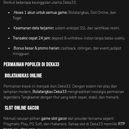
Berikut beberapa keunggulan utama Deka33:
Akses 1 akun untuk semua game:
Bolatangkas, Slot Online, dan
Togel.
Keamanan data terjamin:
sistem enkripsi SSL dan sertifikasi resmi.
Transaksi cepat 24 jam:
deposit & withdraw instan tanpa batas waktu.
Bonus besar & promo harian:
cashback, rollingan, dan event jackpot
mingguan.
Permainan Populer di Deka33
Bolatangkas Online
Permainan klasik ini menjadi ikon Deka33. Dengan sistem fair play dan
tampilan modern,
Bolatangkas Deka33
menghadirkan nostalgia permainan
legendaris Tangkasnet dengan fitur yang lebih cepat, stabil, dan menarik.
Slot Online Gacor
Nikmati ratusan pilihan
game slot gacor
dari provider ternama seperti
Pragmatic Play, PG Soft, dan Habanero. Setiap slot di Deka33 memiliki
RTP