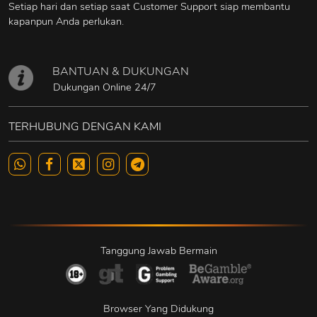
Setiap hari dan setiap saat Customer Support siap membantu
kapanpun Anda perlukan.
BANTUAN & DUKUNGAN
Dukungan Online 24/7
TERHUBUNG DENGAN KAMI
Tanggung Jawab Bermain
Browser Yang Didukung