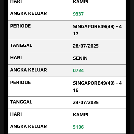
KAMIS
9337
SINGAPORE49(49) - 4
17
28/07/2025
SENIN
0724
SINGAPORE49(49) - 4
16
24/07/2025
KAMIS
5196