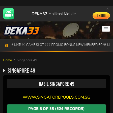
x
DEKA33
Aplikasi Mobile
Unduh
 100% UNTUK GAME SLOT ### PROMO BONUS NEW MEMBER 60 % UNTU
Home
Singapore 49
Singapore 49
Hasil Singapore 49
WWW.SINGAPOREPOOLS.COM.SG
PAGE
8
OF
35
(524 RECORDS)