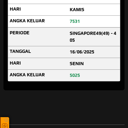
KAMIS
7531
SINGAPORE49(49) - 4
05
16/06/2025
SENIN
5025
x