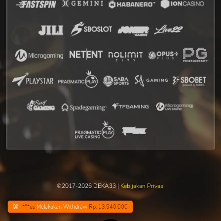
©2017-2026 DEKA33 |
Kebijakan Privasi