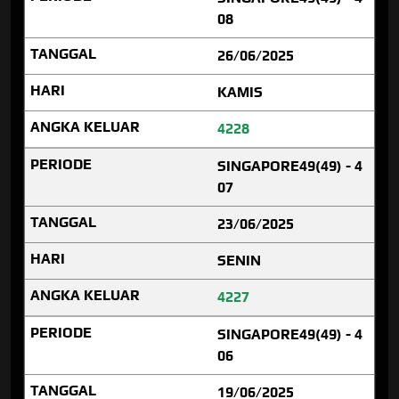
08
26/06/2025
KAMIS
4228
SINGAPORE49(49) - 4
07
23/06/2025
SENIN
4227
SINGAPORE49(49) - 4
06
19/06/2025