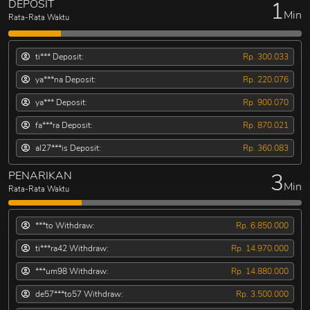
1
DEPOSIT
Min
Rata-Rata Waktu
ti*** Deposit:
Rp. 300.033
ya***na Deposit:
Rp. 220.076
ya*** Deposit:
Rp. 900.070
fa***ra Deposit:
Rp. 870.021
al27***is Deposit:
Rp. 360.083
3
PENARIKAN
Min
Rata-Rata Waktu
***to Withdraw:
Rp. 6.850.000
ti***ra42 Withdraw:
Rp. 14.970.000
***um98 Withdraw:
Rp. 14.880.000
de57***to57 Withdraw:
Rp. 3.500.000