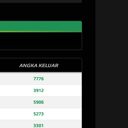
ANGKA KELUAR
7776
3912
5906
5273
3301