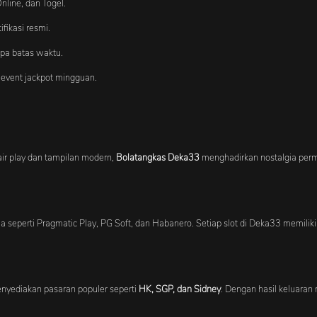
nline, dan Togel.
ifikasi resmi.
npa batas waktu.
 event jackpot mingguan.
air play dan tampilan modern,
Bolatangkas Deka33
menghadirkan nostalgia perma
a seperti Pragmatic Play, PG Soft, dan Habanero. Setiap slot di Deka33 memilik
enyediakan pasaran populer seperti
HK, SGP, dan Sidney
. Dengan hasil keluaran