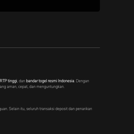
 RTP tinggi
, dan
bandar togel resmi Indonesia
. Dengan
yang aman, cepat, dan menguntungkan.
n. Selain itu, seluruh transaksi deposit dan penarikan