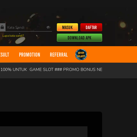
Masuk
Daftar
Kata Sandi
Lupa kata sandi?
Download APK
ESULT
PROMOTION
REFERRAL
00% UNTUK GAME SLOT ### PROMO BONUS NEW MEMBER 60 % 