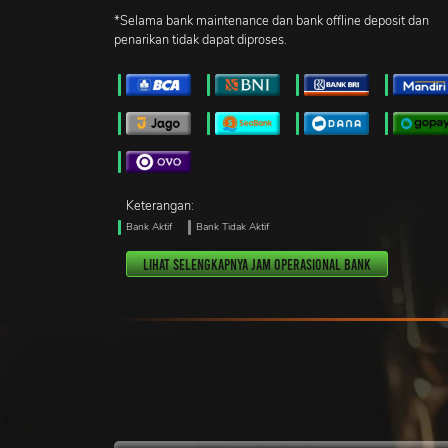
*Selama bank maintenance dan bank offline deposit dan
penarikan tidak dapat diproses.
Keterangan:
Bank Aktif
Bank Tidak Aktif
Lihat selengkapnya jam operasional Bank