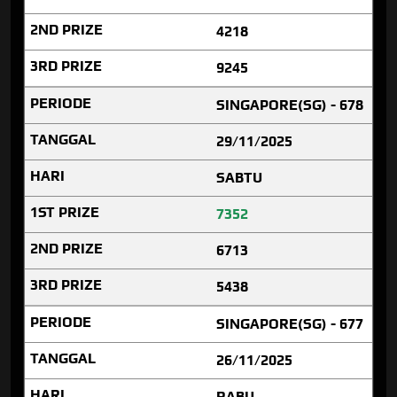
4218
9245
SINGAPORE(SG) - 678
29/11/2025
SABTU
7352
6713
5438
SINGAPORE(SG) - 677
26/11/2025
RABU