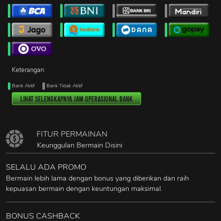
Keterangan:
Bank Aktif
Bank Tidak Aktif
Lihat selengkapnya jam operasional Bank
FITUR PERMAINAN
Keunggulan Bermain Disini
SELALU ADA PROMO
Bermain lebih lama dengan bonus yang diberikan dan raih
kepuasan bermain dengan keuntungan maksimal.
BONUS CASHBACK