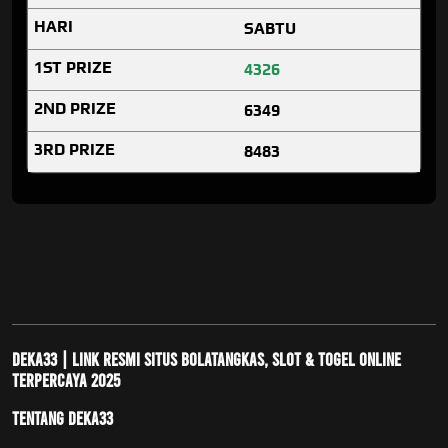
SABTU
4326
6349
8483
Deka33 | Link Resmi Situs Bolatangkas, Slot & Togel Online
Terpercaya 2025
Tentang Deka33