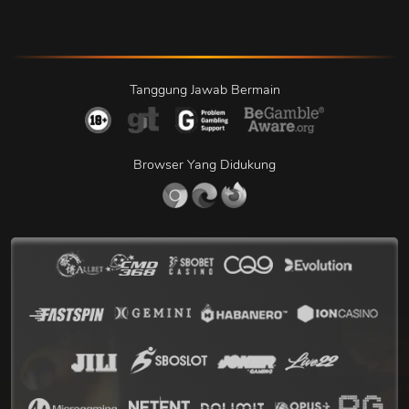
Tanggung Jawab Bermain
Browser Yang Didukung