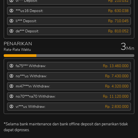
vi*** Deposit:
Rp. 210.032
***us16 Deposit:
Rp. 630.038
li*** Deposit:
Rp. 710.045
de*** Deposit:
Rp. 810.052
3
PENARIKAN
Min
Rata-Rata Waktu
fa75*** Withdraw:
Rp. 13.460.000
no***us Withdraw:
Rp. 7.430.000
mi47***in Withdraw:
Rp. 4.320.000
no70***na70 Withdraw:
Rp. 11.120.000
vi***us Withdraw:
Rp. 2.830.000
*Selama bank maintenance dan bank offline deposit dan penarikan tidak
dapat diproses.