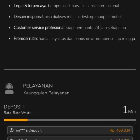
Legal & terpercaya:
beroperasi di bawah lisensi internasional.
Desain responsif:
bisa diakses melalui desktop maupun mobile.
Customer service profesional:
siap membantu 24 jam setiap hari.
Promosi rutin:
hadiah loyalitas dan bonus new member setiap minggu.
PELAYANAN
Keunggulan Pelayanan
1
DEPOSIT
Min
Rata-Rata Waktu
mi***la Deposit:
Rp. 450.034