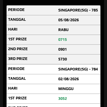
SINGAPORE(SG) - 785
05/08/2026
RABU
0715
0901
5730
SINGAPORE(SG) - 784
02/08/2026
MINGGU
3052