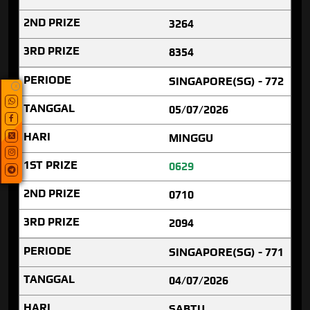
3264
8354
SINGAPORE(SG) - 772
x
05/07/2026
MINGGU
0629
0710
2094
SINGAPORE(SG) - 771
04/07/2026
SABTU