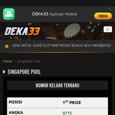
x
DEKA33
Aplikasi Mobile
Unduh
BER 100% UNTUK GAME SLOT ### PROMO BONUS NEW MEMBER 60 % 
Home
Singapore Pool
Singapore Pool
Nomor Keluar Terbaru
ST
1
PRIZE
0715