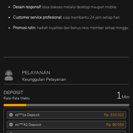
Desain responsif:
bisa diakses melalui desktop maupun mobile.
Customer service profesional:
siap membantu 24 jam setiap hari.
Promosi rutin:
hadiah loyalitas dan bonus new member setiap minggu.
PELAYANAN
Keunggulan Pelayanan
1
DEPOSIT
Min
Rata-Rata Waktu
re***za Deposit:
Rp. 610.022
mi***42 Deposit:
Rp. 80.054