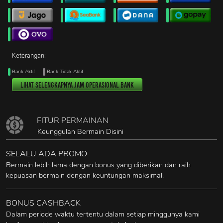
Keterangan:
Bank Aktif
Bank Tidak Aktif
Lihat selengkapnya jam operasional Bank
FITUR PERMAINAN
Keunggulan Bermain Disini
SELALU ADA PROMO
Bermain lebih lama dengan bonus yang diberikan dan raih
kepuasan bermain dengan keuntungan maksimal.
BONUS CASHBACK
Dalam periode waktu tertentu dalam setiap minggunya kami