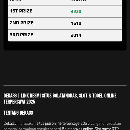
4230
1610
2014
Deka33 | Link Resmi Situs Bolatangkas, Slot & Togel Online
Terpercaya 2025
Tentang Deka33
Deka33
merupakan
situs judi online terpercaya 2025
yang menyediakan
berbagai permainan populer seperti
Bolatangkas online
,
Slot gacor RTP