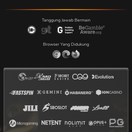
Tanggung Jawab Bermain
Browser Yang Didukung