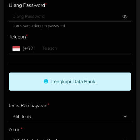
Ulang Password
*
harus sama dengan password.
Telepon
*
(+62)
Lengkapi Data Bank.
Jenis Pembayaran
*
Akun
*