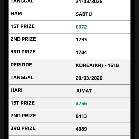
21/03/2026
SABTU
0972
1733
1784
KOREA(KR) - 1618
20/03/2026
JUMAT
4766
8413
4089