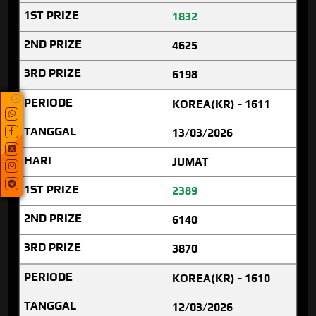
1832
4625
6198
x
KOREA(KR) - 1611
13/03/2026
JUMAT
2389
6140
3870
KOREA(KR) - 1610
12/03/2026