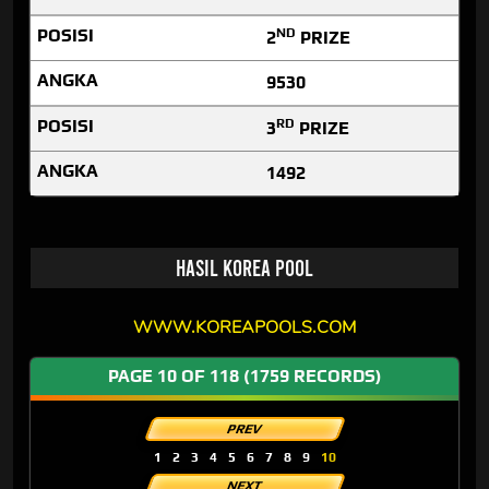
ND
2
PRIZE
9530
RD
3
PRIZE
1492
Hasil Korea Pool
WWW.KOREAPOOLS.COM
PAGE
10
OF
118
(1759 RECORDS)
PREV
1
2
3
4
5
6
7
8
9
10
NEXT