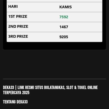
KAMIS
7592
1467
9205
Deka33 | Link Resmi Situs Bolatangkas, Slot & Togel Online
Terpercaya 2025
Tentang Deka33