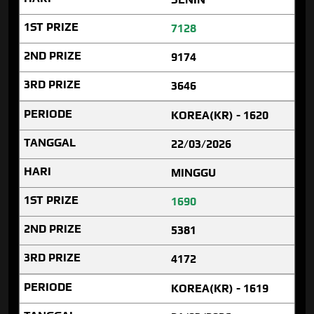
7128
9174
3646
KOREA(KR) - 1620
22/03/2026
MINGGU
1690
5381
4172
KOREA(KR) - 1619