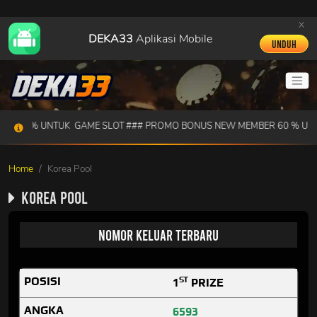
x
DEKA33
Aplikasi Mobile
Unduh
 100% UNTUK GAME SLOT ### PROMO BONUS NEW MEMBER 60 % UNTU
Home
Korea Pool
Korea Pool
Nomor Keluar Terbaru
ST
1
PRIZE
6593