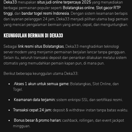
Deka33
merupakan
situs judi online terpercaya 2025
yang menyediakan
berbagai permainan populer seperti
Bolatangkas online
,
Slot gacor RTP
tinggi
, dan
bandar togel resmi Indonesia
. Dengan sistem keamanan berlapis
dan layanan pelanggan 24 jam, Deka33 menjadi pilihan utama bagi pemain
yang mencari pengalaman bermain yang aman, cepat, dan menguntungkan.
Keunggulan Bermain di Deka33
Sebagai
link resmi situs Bolatangkas
, Deka33 menghadirkan teknologi
server modern yang menjamin permainan berjalan lancar tanpa gangguan.
Selain itu, seluruh transaksi deposit dan penarikan dilakukan melalui sistem
otomatis yang memudahkan pemain kapan pun, di mana pun.
Berikut beberapa keunggulan utama Deka33:
Akses 1 akun untuk semua game:
Bolatangkas, Slot Online, dan
Togel.
Keamanan data terjamin:
sistem enkripsi SSL dan sertifikasi resmi.
Transaksi cepat 24 jam:
deposit & withdraw instan tanpa batas waktu.
Bonus besar & promo harian:
cashback, rollingan, dan event jackpot
mingguan.