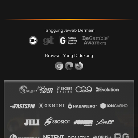
Tanggung Jawab Bermain
Browser Yang Didukung