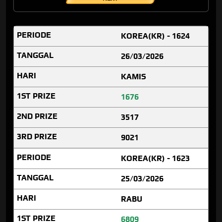
KOREA(KR) - 1624
26/03/2026
KAMIS
1676
3517
9021
KOREA(KR) - 1623
25/03/2026
RABU
6809