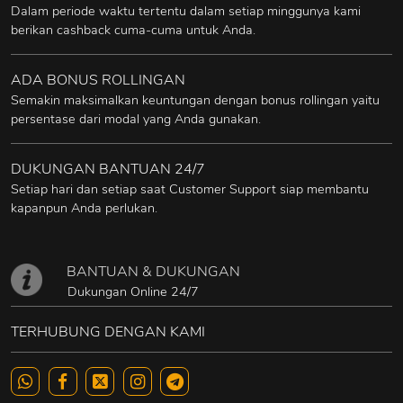
Dalam periode waktu tertentu dalam setiap minggunya kami
berikan cashback cuma-cuma untuk Anda.
ADA BONUS ROLLINGAN
Semakin maksimalkan keuntungan dengan bonus rollingan yaitu
persentase dari modal yang Anda gunakan.
DUKUNGAN BANTUAN 24/7
Setiap hari dan setiap saat Customer Support siap membantu
kapanpun Anda perlukan.
BANTUAN & DUKUNGAN
Dukungan Online 24/7
TERHUBUNG DENGAN KAMI