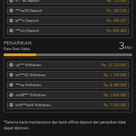
vi***ai Deposit:
Rp. 710.095
***na16 Deposit:
Rp. 160.039
el***o Deposit:
Rp. 450.037
***um Deposit:
Rp. 950.083
3
PENARIKAN
Min
Rata-Rata Waktu
ya*** Withdraw:
Rp. 13.220.000
mi***32 Withdraw:
Rp. 1.150.000
***na Withdraw:
Rp. 9.380.000
no49*** Withdraw:
Rp. 1.950.000
ti44***la44 Withdraw:
Rp. 7.550.000
*Selama bank maintenance dan bank offline deposit dan penarikan tidak
dapat diproses.