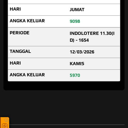
JUMAT
9098
INDOLOTERE 11.30(I
D) - 1654
12/03/2026
KAMIS
5970
x