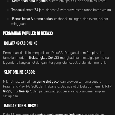
Keamanan data terjamin:
sistem enkripsi SSL dan sertifikasi resmi.
Transaksi cepat 24 jam:
deposit & withdraw instan tanpa batas waktu.
Bonus besar & promo harian:
cashback, rollingan, dan event jackpot
mingguan.
Permainan Populer di Deka33
Bolatangkas Online
Permainan klasik ini menjadi ikon Deka33. Dengan sistem fair play dan
tampilan modern,
Bolatangkas Deka33
menghadirkan nostalgia permainan
legendaris Tangkasnet dengan fitur yang lebih cepat, stabil, dan menarik.
Slot Online Gacor
Nikmati ratusan pilihan
game slot gacor
dari provider ternama seperti
Pragmatic Play, PG Soft, dan Habanero. Setiap slot di Deka33 memiliki
RTP
tinggi
, fitur
free spin
, dan peluang jackpot besar yang bisa dimenangkan
setiap hari.
Bandar Togel Resmi