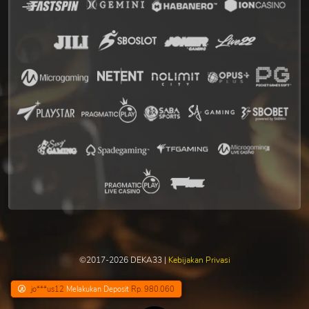
©2017-2026 DEKA33 |
Kebijakan Privasi
jo***us12
Melakukan Deposit
Rp. 980.060