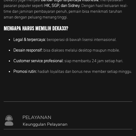
Deka33 juga menjadi
bandar togel terpercaya Indonesia
, menyediakan
pasaran populer seperti
HK, SGP, dan Sidney
. Dengan hasil keluaran real-
time dan jaminan pembayaran penuh, pemain bisa menikmati taruhan
aman dengan peluang menang tinggi.
Mengapa Harus Memilih Deka33?
Legal & terpercaya:
beroperasi di bawah lisensi internasional.
Desain responsif:
bisa diakses melalui desktop maupun mobile.
Customer service profesional:
siap membantu 24 jam setiap hari.
Promosi rutin:
hadiah loyalitas dan bonus new member setiap minggu.
PELAYANAN
Keunggulan Pelayanan