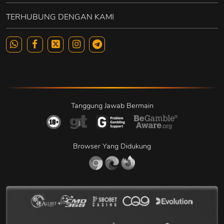
TERHUBUNG DENGAN KAMI
Tanggung Jawab Bermain
Browser Yang Didukung