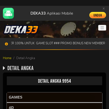
x
DEKA33
Aplikasi Mobile
Unduh
MEMBER 100% UNTUK GAME SLOT ### PROMO BONUS NEW MEMBER 60 
Home
Detail Angka
Detail Angka
Detail Angka 9954
GAMES
4D