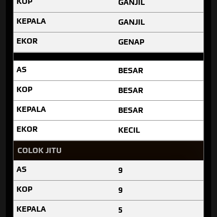
GANJIL
GANJIL
GENAP
BESAR
BESAR
BESAR
KECIL
COLOK JITU
9
9
5