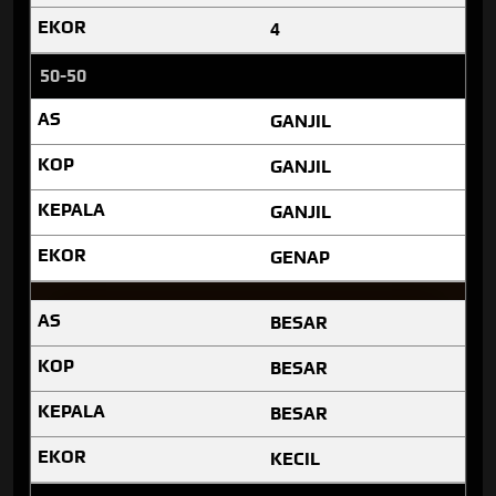
4
50-50
GANJIL
GANJIL
GANJIL
GENAP
BESAR
BESAR
BESAR
KECIL