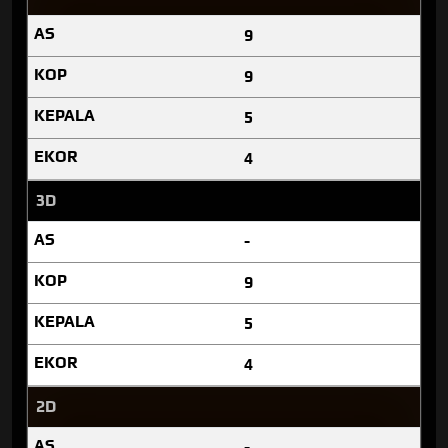
9
9
5
4
3D
-
9
5
4
2D
-