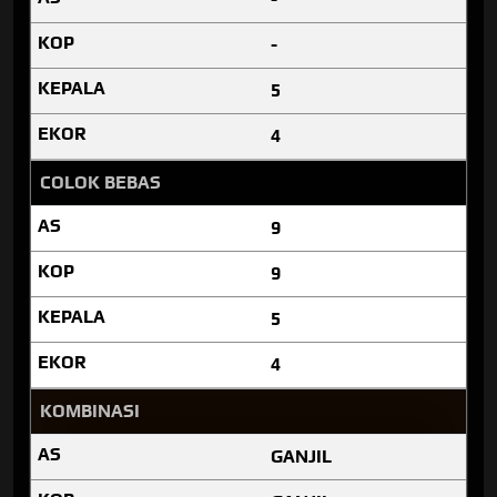
-
5
4
COLOK BEBAS
9
9
5
4
KOMBINASI
GANJIL