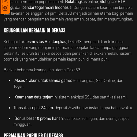
berbagai permainan populer seperti
Bolatangkas online
,
Slot gacor RTP
tinggi
, dan
bandar togel resmi Indonesia
. Dengan sistem keamanan berlapis
dan layanan pelanggan 24 jam, Deka33 menjadi pilihan utama bagi pemain
yang mencari pengalaman bermain yang aman, cepat, dan menguntungkan.
Keunggulan Bermain di Deka33
Sebagai
link resmi situs Bolatangkas
, Deka33 menghadirkan teknologi
server modern yang menjamin permainan berjalan lancar tanpa gangguan.
Selain itu, seluruh transaksi deposit dan penarikan dilakukan melalui sistem
otomatis yang memudahkan pemain kapan pun, di mana pun.
Berikut beberapa keunggulan utama Deka33:
Akses 1 akun untuk semua game:
Bolatangkas, Slot Online, dan
Togel.
Keamanan data terjamin:
sistem enkripsi SSL dan sertifikasi resmi.
Transaksi cepat 24 jam:
deposit & withdraw instan tanpa batas waktu.
Bonus besar & promo harian:
cashback, rollingan, dan event jackpot
mingguan.
Permainan Populer di Deka33