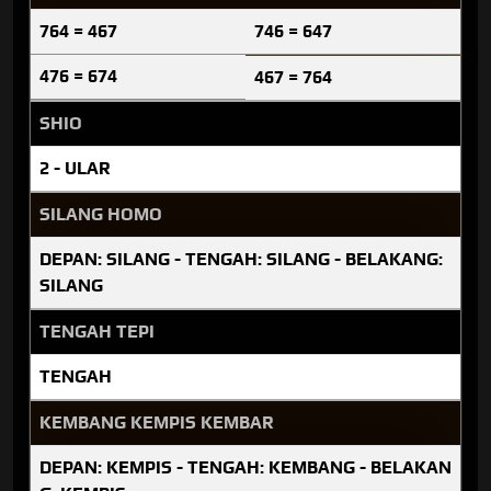
764 = 467
746 = 647
476 = 674
467 = 764
SHIO
2 - ULAR
SILANG HOMO
DEPAN: SILANG - TENGAH: SILANG - BELAKANG:
SILANG
TENGAH TEPI
TENGAH
KEMBANG KEMPIS KEMBAR
DEPAN: KEMPIS - TENGAH: KEMBANG - BELAKAN