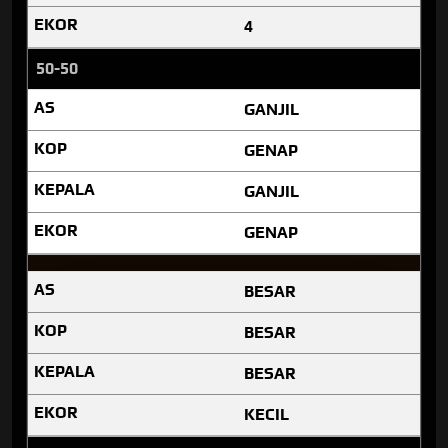
4
50-50
GANJIL
GENAP
GANJIL
GENAP
BESAR
BESAR
BESAR
KECIL