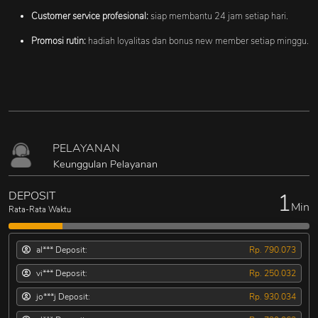
Customer service profesional:
siap membantu 24 jam setiap hari.
Promosi rutin:
hadiah loyalitas dan bonus new member setiap minggu.
PELAYANAN
Keunggulan Pelayanan
1
DEPOSIT
Min
Rata-Rata Waktu
al*** Deposit:
Rp. 790.073
vi*** Deposit:
Rp. 250.032
jo***j Deposit:
Rp. 930.034