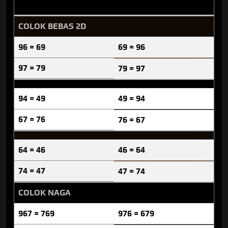
COLOK BEBAS 2D
96 = 69
69 = 96
97 = 79
79 = 97
94 = 49
49 = 94
67 = 76
76 = 67
64 = 46
46 = 64
74 = 47
47 = 74
COLOK NAGA
967 = 769
976 = 679