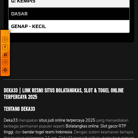
G: KEMPIS
DASAR
GENAP - KECIL
x
Deka33 | Link Resmi Situs Bolatangkas, Slot & Togel Online
Terpercaya 2025
Tentang Deka33
Deka33
merupakan
situs judi online terpercaya 2025
yang menyediakan
berbagai permainan populer seperti
Bolatangkas online
,
Slot gacor RTP
tinggi
, dan
bandar togel resmi Indonesia
. Dengan sistem keamanan berlapis
dan layanan pelanggan 24 jam, Deka33 menjadi pilihan utama bagi pemain