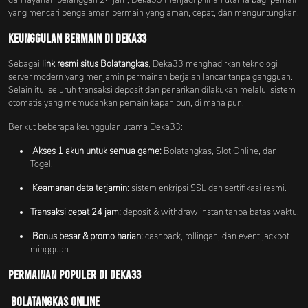
yang mencari pengalaman bermain yang aman, cepat, dan menguntungkan.
Keunggulan Bermain di Deka33
Sebagai
link resmi situs Bolatangkas
, Deka33 menghadirkan teknologi
server modern yang menjamin permainan berjalan lancar tanpa gangguan.
Selain itu, seluruh transaksi deposit dan penarikan dilakukan melalui sistem
otomatis yang memudahkan pemain kapan pun, di mana pun.
Berikut beberapa keunggulan utama Deka33:
Akses 1 akun untuk semua game:
Bolatangkas, Slot Online, dan
Togel.
Keamanan data terjamin:
sistem enkripsi SSL dan sertifikasi resmi.
Transaksi cepat 24 jam:
deposit & withdraw instan tanpa batas waktu.
Bonus besar & promo harian:
cashback, rollingan, dan event jackpot
mingguan.
Permainan Populer di Deka33
Bolatangkas Online