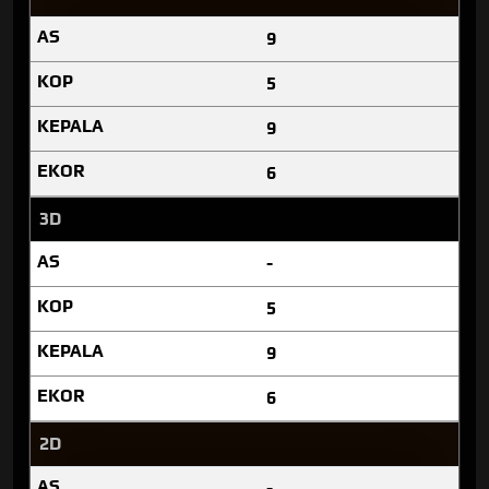
9
5
9
6
3D
-
5
9
6
2D
-