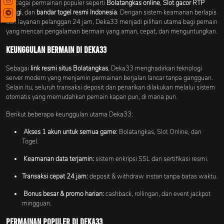
berbagai permainan populer seperti
Bolatangkas online
,
Slot gacor RTP
tinggi
, dan
bandar togel resmi Indonesia
. Dengan sistem keamanan berlapis
dan layanan pelanggan 24 jam, Deka33 menjadi pilihan utama bagi pemain
yang mencari pengalaman bermain yang aman, cepat, dan menguntungkan.
Keunggulan Bermain di Deka33
Sebagai
link resmi situs Bolatangkas
, Deka33 menghadirkan teknologi
server modern yang menjamin permainan berjalan lancar tanpa gangguan.
Selain itu, seluruh transaksi deposit dan penarikan dilakukan melalui sistem
otomatis yang memudahkan pemain kapan pun, di mana pun.
Berikut beberapa keunggulan utama Deka33:
Akses 1 akun untuk semua game:
Bolatangkas, Slot Online, dan
Togel.
Keamanan data terjamin:
sistem enkripsi SSL dan sertifikasi resmi.
Transaksi cepat 24 jam:
deposit & withdraw instan tanpa batas waktu.
Bonus besar & promo harian:
cashback, rollingan, dan event jackpot
mingguan.
Permainan Populer di Deka33