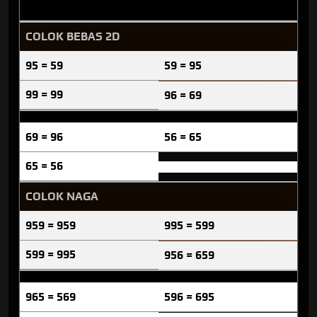
COLOK BEBAS 2D
95 = 59
59 = 95
99 = 99
96 = 69
69 = 96
56 = 65
65 = 56
COLOK NAGA
959 = 959
995 = 599
599 = 995
956 = 659
965 = 569
596 = 695