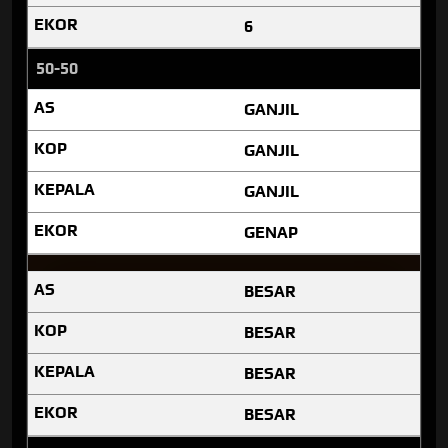
6
50-50
GANJIL
GANJIL
GANJIL
GENAP
BESAR
BESAR
BESAR
BESAR