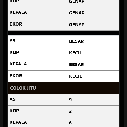
GENAP
GENAP
GENAP
BESAR
KECIL
BESAR
KECIL
COLOK JITU
9
2
6