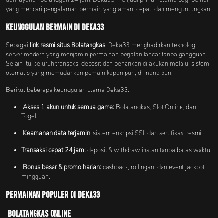
yang mencari pengalaman bermain yang aman, cepat, dan menguntungkan.
Keunggulan Bermain di Deka33
Sebagai
link resmi situs Bolatangkas
, Deka33 menghadirkan teknologi
server modern yang menjamin permainan berjalan lancar tanpa gangguan.
Selain itu, seluruh transaksi deposit dan penarikan dilakukan melalui sistem
otomatis yang memudahkan pemain kapan pun, di mana pun.
Berikut beberapa keunggulan utama Deka33:
Akses 1 akun untuk semua game:
Bolatangkas, Slot Online, dan
Togel.
Keamanan data terjamin:
sistem enkripsi SSL dan sertifikasi resmi.
Transaksi cepat 24 jam:
deposit & withdraw instan tanpa batas waktu.
Bonus besar & promo harian:
cashback, rollingan, dan event jackpot
mingguan.
Permainan Populer di Deka33
Bolatangkas Online