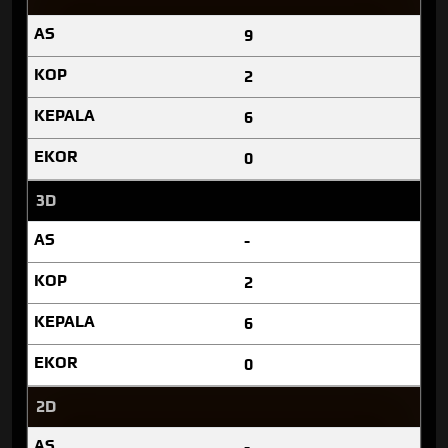
9
2
6
0
3D
-
2
6
0
2D
-