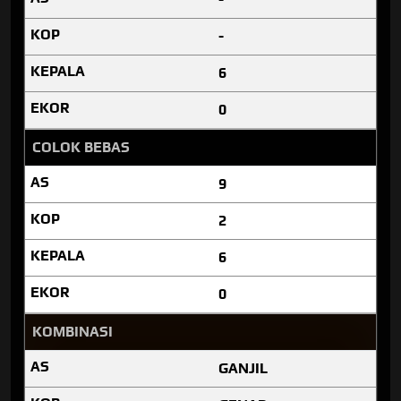
-
6
0
COLOK BEBAS
9
2
6
0
KOMBINASI
GANJIL