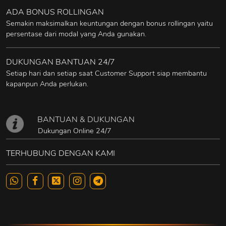
ADA BONUS ROLLINGAN
Semakin maksimalkan keuntungan dengan bonus rollingan yaitu
persentase dari modal yang Anda gunakan.
DUKUNGAN BANTUAN 24/7
Setiap hari dan setiap saat Customer Support siap membantu
kapanpun Anda perlukan.
BANTUAN & DUKUNGAN
Dukungan Online 24/7
TERHUBUNG DENGAN KAMI