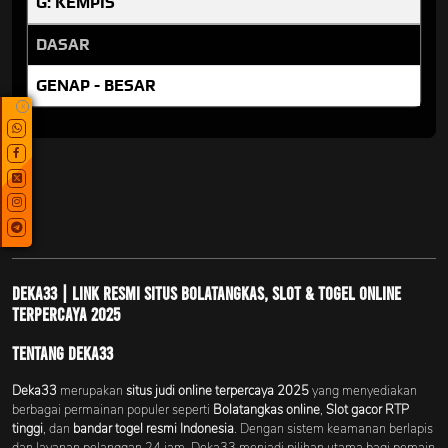
G: KEMPIS
DASAR
GENAP - BESAR
x
Deka33 | Link Resmi Situs Bolatangkas, Slot & Togel Online
Terpercaya 2025
Tentang Deka33
Deka33
merupakan
situs judi online terpercaya 2025
yang menyediakan
berbagai permainan populer seperti
Bolatangkas online
,
Slot gacor RTP
tinggi
, dan
bandar togel resmi Indonesia
. Dengan sistem keamanan berlapis
dan layanan pelanggan 24 jam, Deka33 menjadi pilihan utama bagi pemain