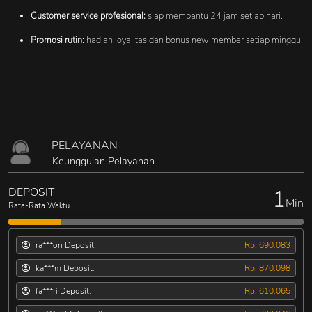
Customer service profesional:
siap membantu 24 jam setiap hari.
Promosi rutin:
hadiah loyalitas dan bonus new member setiap minggu.
PELAYANAN
Keunggulan Pelayanan
1
DEPOSIT
Min
Rata-Rata Waktu
ra***on Deposit:
Rp. 690.083
ka***m Deposit:
Rp. 870.098
fa***ri Deposit:
Rp. 610.065