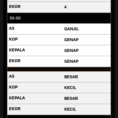
4
50-50
GANJIL
GENAP
GENAP
GENAP
BESAR
KECIL
BESAR
KECIL