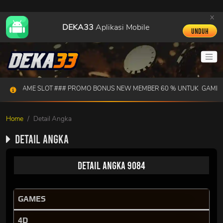
x
DEKA33
Aplikasi Mobile
Unduh
UK GAME SLOT ### PROMO BONUS NEW MEMBER 60 % UNTUK GAME SP
Home
Detail Angka
Detail Angka
Detail Angka 9084
GAMES
4D