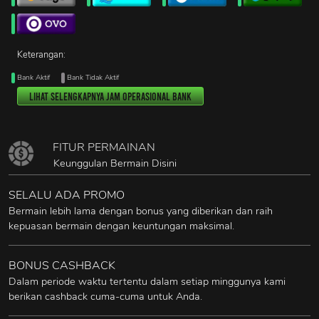
Keterangan:
Bank Aktif
Bank Tidak Aktif
Lihat selengkapnya jam operasional Bank
FITUR PERMAINAN
Keunggulan Bermain Disini
SELALU ADA PROMO
Bermain lebih lama dengan bonus yang diberikan dan raih
kepuasan bermain dengan keuntungan maksimal.
BONUS CASHBACK
Dalam periode waktu tertentu dalam setiap minggunya kami
berikan cashback cuma-cuma untuk Anda.