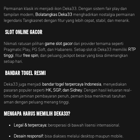
Permainan klasik ini menjadi ikon Deka33. Dengan sistem fair play dan
tampilan modern,
Bolatangkas Deka33
menghadirkan nostalgia permainan
legendaris Tangkasnet dengan fitur yang lebih cepat, stabil, dan menarik.
Slot Online Gacor
Nikmati ratusan pilihan
game slot gacor
dari provider ternama seperti
Pragmatic Play, PG Soft, dan Habanero. Setiap slot di Deka33 memiliki
RTP
tinggi
, fitur
free spin
, dan peluang jackpot besar yang bisa dimenangkan
setiap hari.
Bandar Togel Resmi
Deka33 juga menjadi
bandar togel terpercaya Indonesia
, menyediakan
pasaran populer seperti
HK, SGP, dan Sidney
. Dengan hasil keluaran real-
time dan jaminan pembayaran penuh, pemain bisa menikmati taruhan
aman dengan peluang menang tinggi.
Mengapa Harus Memilih Deka33?
Legal & terpercaya:
beroperasi di bawah lisensi internasional.
Desain responsif:
bisa diakses melalui desktop maupun mobile.