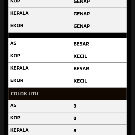
GENAP
GENAP
GENAP
BESAR
KECIL
BESAR
KECIL
COLOK JITU
9
0
8