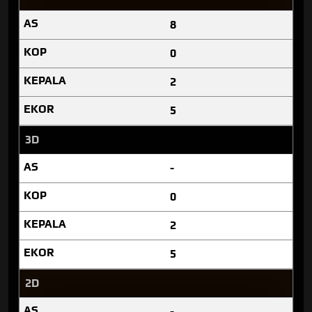
8
0
2
5
3D
-
0
2
5
2D
-