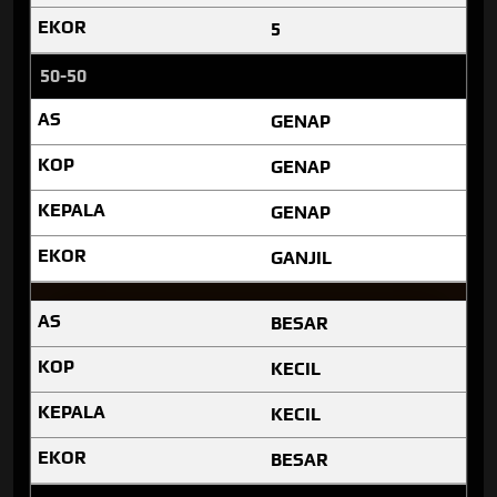
5
50-50
GENAP
GENAP
GENAP
GANJIL
BESAR
KECIL
KECIL
BESAR