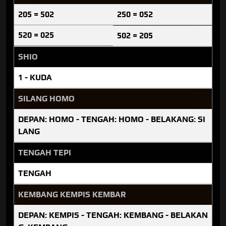
205 = 502
250 = 052
520 = 025
502 = 205
SHIO
1 - KUDA
SILANG HOMO
DEPAN: HOMO - TENGAH: HOMO - BELAKANG: SI
LANG
TENGAH TEPI
TENGAH
KEMBANG KEMPIS KEMBAR
DEPAN: KEMPIS - TENGAH: KEMBANG - BELAKAN