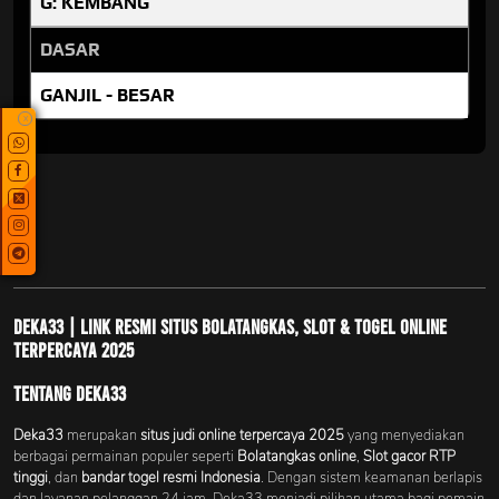
G: KEMBANG
DASAR
GANJIL - BESAR
x
Deka33 | Link Resmi Situs Bolatangkas, Slot & Togel Online
Terpercaya 2025
Tentang Deka33
Deka33
merupakan
situs judi online terpercaya 2025
yang menyediakan
berbagai permainan populer seperti
Bolatangkas online
,
Slot gacor RTP
tinggi
, dan
bandar togel resmi Indonesia
. Dengan sistem keamanan berlapis
dan layanan pelanggan 24 jam, Deka33 menjadi pilihan utama bagi pemain