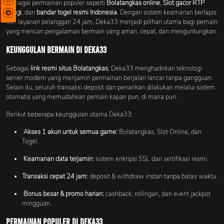
berbagai permainan populer seperti
Bolatangkas online
,
Slot gacor RTP
tinggi
, dan
bandar togel resmi Indonesia
. Dengan sistem keamanan berlapis
dan layanan pelanggan 24 jam, Deka33 menjadi pilihan utama bagi pemain
yang mencari pengalaman bermain yang aman, cepat, dan menguntungkan.
Keunggulan Bermain di Deka33
Sebagai
link resmi situs Bolatangkas
, Deka33 menghadirkan teknologi
server modern yang menjamin permainan berjalan lancar tanpa gangguan.
Selain itu, seluruh transaksi deposit dan penarikan dilakukan melalui sistem
otomatis yang memudahkan pemain kapan pun, di mana pun.
Berikut beberapa keunggulan utama Deka33:
Akses 1 akun untuk semua game:
Bolatangkas, Slot Online, dan
Togel.
Keamanan data terjamin:
sistem enkripsi SSL dan sertifikasi resmi.
Transaksi cepat 24 jam:
deposit & withdraw instan tanpa batas waktu.
Bonus besar & promo harian:
cashback, rollingan, dan event jackpot
mingguan.
Permainan Populer di Deka33