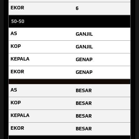
6
50-50
GANJIL
GANJIL
GENAP
GENAP
BESAR
BESAR
BESAR
BESAR