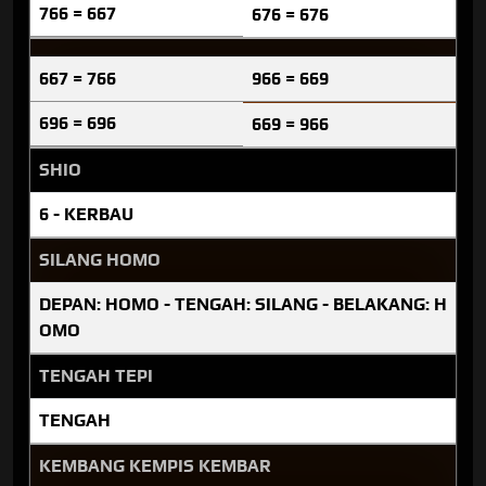
766 = 667
676 = 676
667 = 766
966 = 669
696 = 696
669 = 966
SHIO
6 - KERBAU
SILANG HOMO
DEPAN: HOMO - TENGAH: SILANG - BELAKANG: H
OMO
TENGAH TEPI
TENGAH
KEMBANG KEMPIS KEMBAR