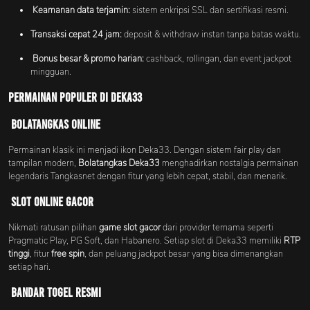
Keamanan data terjamin:
sistem enkripsi SSL dan sertifikasi resmi.
Transaksi cepat 24 jam:
deposit & withdraw instan tanpa batas waktu.
Bonus besar & promo harian:
cashback, rollingan, dan event jackpot
mingguan.
Permainan Populer di Deka33
Bolatangkas Online
Permainan klasik ini menjadi ikon Deka33. Dengan sistem fair play dan
tampilan modern,
Bolatangkas Deka33
menghadirkan nostalgia permainan
legendaris Tangkasnet dengan fitur yang lebih cepat, stabil, dan menarik.
Slot Online Gacor
Nikmati ratusan pilihan
game slot gacor
dari provider ternama seperti
Pragmatic Play, PG Soft, dan Habanero. Setiap slot di Deka33 memiliki
RTP
tinggi
, fitur
free spin
, dan peluang jackpot besar yang bisa dimenangkan
setiap hari.
Bandar Togel Resmi