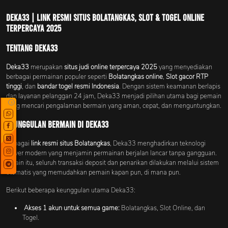
Deka33 | Link Resmi Situs Bolatangkas, Slot & Togel Online
Terpercaya 2025
Tentang Deka33
Deka33
merupakan
situs judi online terpercaya 2025
yang menyediakan
berbagai permainan populer seperti
Bolatangkas online
,
Slot gacor RTP
tinggi
, dan
bandar togel resmi Indonesia
. Dengan sistem keamanan berlapis
dan layanan pelanggan 24 jam, Deka33 menjadi pilihan utama bagi pemain
x
yang mencari pengalaman bermain yang aman, cepat, dan menguntungkan.
Keunggulan Bermain di Deka33
Sebagai
link resmi situs Bolatangkas
, Deka33 menghadirkan teknologi
server modern yang menjamin permainan berjalan lancar tanpa gangguan.
Selain itu, seluruh transaksi deposit dan penarikan dilakukan melalui sistem
otomatis yang memudahkan pemain kapan pun, di mana pun.
Berikut beberapa keunggulan utama Deka33:
Akses 1 akun untuk semua game:
Bolatangkas, Slot Online, dan
Togel.