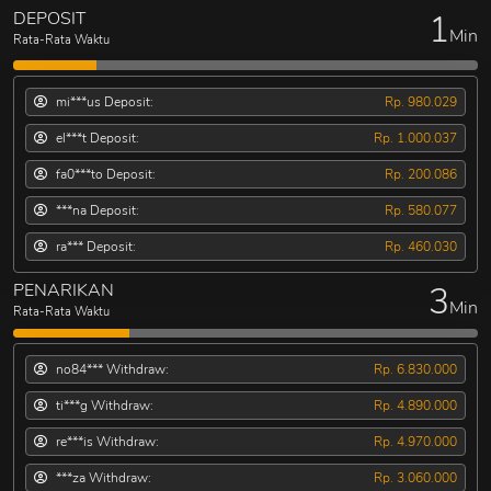
1
DEPOSIT
Min
Rata-Rata Waktu
mi***us Deposit:
Rp. 980.029
el***t Deposit:
Rp. 1.000.037
fa0***to Deposit:
Rp. 200.086
***na Deposit:
Rp. 580.077
ra*** Deposit:
Rp. 460.030
3
PENARIKAN
Min
Rata-Rata Waktu
no84*** Withdraw:
Rp. 6.830.000
ti***g Withdraw:
Rp. 4.890.000
re***is Withdraw:
Rp. 4.970.000
***za Withdraw:
Rp. 3.060.000