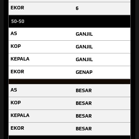
6
50-50
GANJIL
GANJIL
GANJIL
GENAP
BESAR
BESAR
BESAR
BESAR