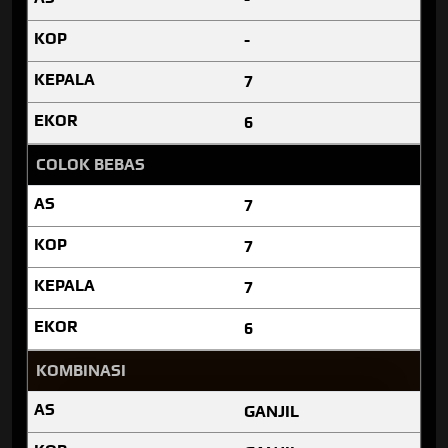
-
7
6
COLOK BEBAS
7
7
7
6
KOMBINASI
GANJIL