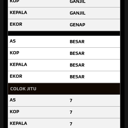
GANJIL
GANJIL
GENAP
BESAR
BESAR
BESAR
BESAR
COLOK JITU
7
7
7