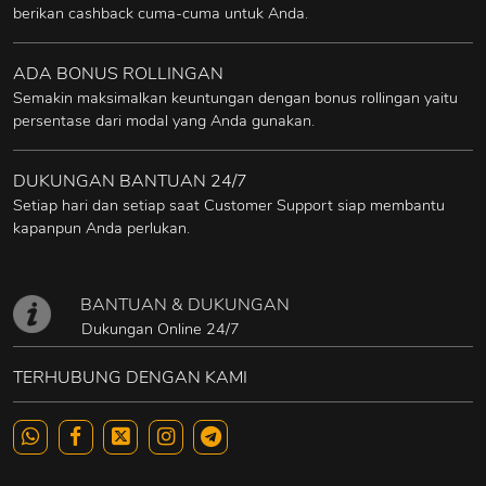
berikan cashback cuma-cuma untuk Anda.
ADA BONUS ROLLINGAN
Semakin maksimalkan keuntungan dengan bonus rollingan yaitu
persentase dari modal yang Anda gunakan.
DUKUNGAN BANTUAN 24/7
Setiap hari dan setiap saat Customer Support siap membantu
kapanpun Anda perlukan.
BANTUAN & DUKUNGAN
Dukungan Online 24/7
TERHUBUNG DENGAN KAMI