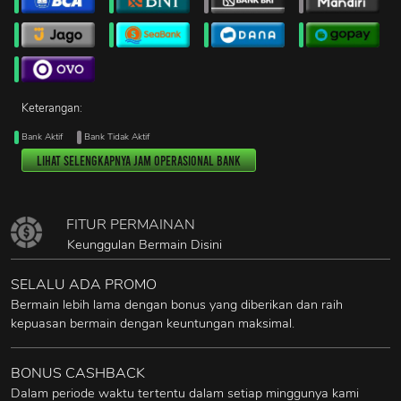
Keterangan:
Bank Aktif
Bank Tidak Aktif
Lihat selengkapnya jam operasional Bank
FITUR PERMAINAN
Keunggulan Bermain Disini
SELALU ADA PROMO
Bermain lebih lama dengan bonus yang diberikan dan raih
kepuasan bermain dengan keuntungan maksimal.
BONUS CASHBACK
Dalam periode waktu tertentu dalam setiap minggunya kami