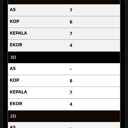
7
6
7
4
3D
-
6
7
4
2D
-