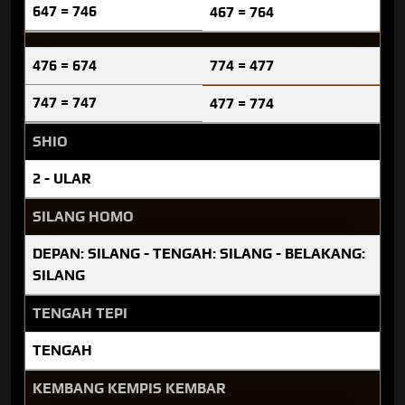
647 = 746
467 = 764
476 = 674
774 = 477
747 = 747
477 = 774
SHIO
2 - ULAR
SILANG HOMO
DEPAN: SILANG - TENGAH: SILANG - BELAKANG:
SILANG
TENGAH TEPI
TENGAH
KEMBANG KEMPIS KEMBAR