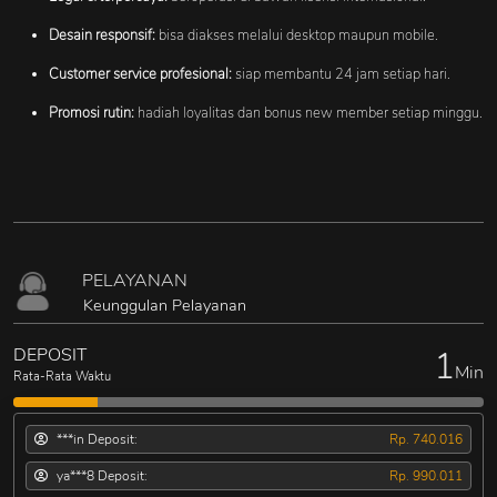
Desain responsif:
bisa diakses melalui desktop maupun mobile.
Customer service profesional:
siap membantu 24 jam setiap hari.
Promosi rutin:
hadiah loyalitas dan bonus new member setiap minggu.
PELAYANAN
Keunggulan Pelayanan
1
DEPOSIT
Min
Rata-Rata Waktu
***in Deposit:
Rp. 740.016
ya***8 Deposit:
Rp. 990.011