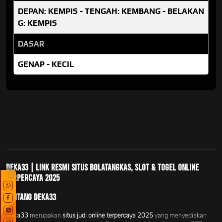
DEPAN: KEMPIS - TENGAH: KEMBANG - BELAKAN
G: KEMPIS
DASAR
GENAP - KECIL
Deka33 | Link Resmi Situs Bolatangkas, Slot & Togel Online
x
Terpercaya 2025
Tentang Deka33
Deka33
merupakan
situs judi online terpercaya 2025
yang menyediakan