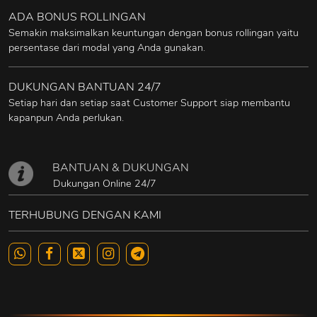
ADA BONUS ROLLINGAN
Semakin maksimalkan keuntungan dengan bonus rollingan yaitu
persentase dari modal yang Anda gunakan.
DUKUNGAN BANTUAN 24/7
Setiap hari dan setiap saat Customer Support siap membantu
kapanpun Anda perlukan.
BANTUAN & DUKUNGAN
Dukungan Online 24/7
TERHUBUNG DENGAN KAMI