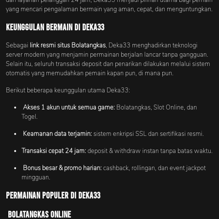
yang mencari pengalaman bermain yang aman, cepat, dan menguntungkan.
Keunggulan Bermain di Deka33
Sebagai
link resmi situs Bolatangkas
, Deka33 menghadirkan teknologi
server modern yang menjamin permainan berjalan lancar tanpa gangguan.
Selain itu, seluruh transaksi deposit dan penarikan dilakukan melalui sistem
otomatis yang memudahkan pemain kapan pun, di mana pun.
Berikut beberapa keunggulan utama Deka33:
Akses 1 akun untuk semua game:
Bolatangkas, Slot Online, dan
Togel.
Keamanan data terjamin:
sistem enkripsi SSL dan sertifikasi resmi.
Transaksi cepat 24 jam:
deposit & withdraw instan tanpa batas waktu.
Bonus besar & promo harian:
cashback, rollingan, dan event jackpot
mingguan.
Permainan Populer di Deka33
Bolatangkas Online