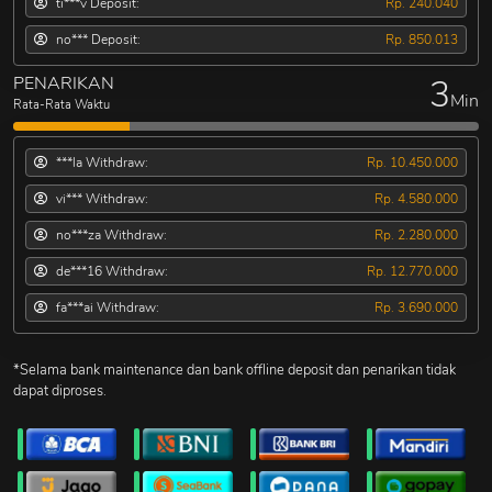
ti***v Deposit:
Rp. 240.040
no*** Deposit:
Rp. 850.013
3
PENARIKAN
Min
Rata-Rata Waktu
***la Withdraw:
Rp. 10.450.000
vi*** Withdraw:
Rp. 4.580.000
no***za Withdraw:
Rp. 2.280.000
de***16 Withdraw:
Rp. 12.770.000
fa***ai Withdraw:
Rp. 3.690.000
*Selama bank maintenance dan bank offline deposit dan penarikan tidak
dapat diproses.