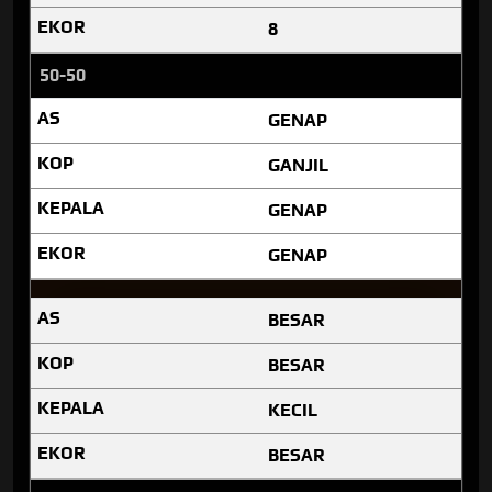
8
50-50
GENAP
GANJIL
GENAP
GENAP
BESAR
BESAR
KECIL
BESAR