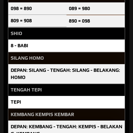
098 = 890
089 = 980
809 = 908
890 = 098
SHIO
8 - BABI
SILANG HOMO
DEPAN: SILANG - TENGAH: SILANG - BELAKANG:
HOMO
TENGAH TEPI
TEPI
KEMBANG KEMPIS KEMBAR
DEPAN: KEMBANG - TENGAH: KEMPIS - BELAKAN