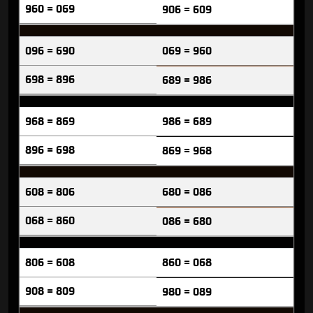
960 = 069
906 = 609
096 = 690
069 = 960
698 = 896
689 = 986
968 = 869
986 = 689
896 = 698
869 = 968
608 = 806
680 = 086
068 = 860
086 = 680
806 = 608
860 = 068
908 = 809
980 = 089