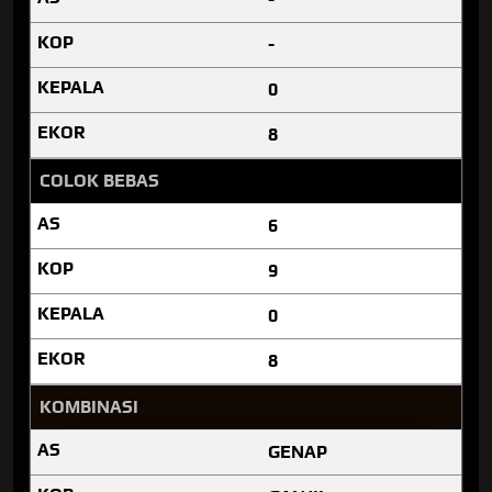
-
0
8
COLOK BEBAS
6
9
0
8
KOMBINASI
GENAP