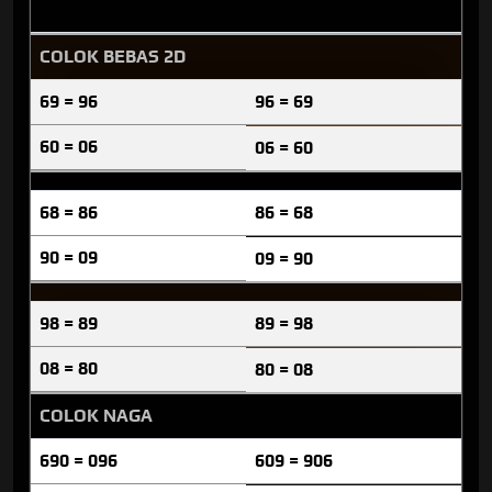
COLOK BEBAS 2D
69 = 96
96 = 69
60 = 06
06 = 60
68 = 86
86 = 68
90 = 09
09 = 90
98 = 89
89 = 98
08 = 80
80 = 08
COLOK NAGA
690 = 096
609 = 906