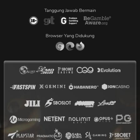
Tanggung Jawab Bermain
Browser Yang Didukung