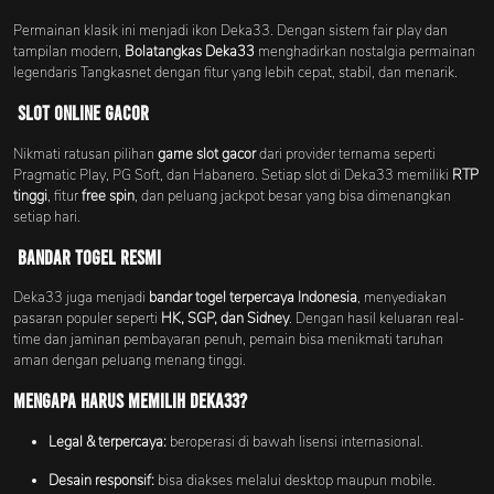
Permainan klasik ini menjadi ikon Deka33. Dengan sistem fair play dan
tampilan modern,
Bolatangkas Deka33
menghadirkan nostalgia permainan
legendaris Tangkasnet dengan fitur yang lebih cepat, stabil, dan menarik.
Slot Online Gacor
Nikmati ratusan pilihan
game slot gacor
dari provider ternama seperti
Pragmatic Play, PG Soft, dan Habanero. Setiap slot di Deka33 memiliki
RTP
tinggi
, fitur
free spin
, dan peluang jackpot besar yang bisa dimenangkan
setiap hari.
Bandar Togel Resmi
Deka33 juga menjadi
bandar togel terpercaya Indonesia
, menyediakan
pasaran populer seperti
HK, SGP, dan Sidney
. Dengan hasil keluaran real-
time dan jaminan pembayaran penuh, pemain bisa menikmati taruhan
aman dengan peluang menang tinggi.
Mengapa Harus Memilih Deka33?
Legal & terpercaya:
beroperasi di bawah lisensi internasional.
Desain responsif:
bisa diakses melalui desktop maupun mobile.