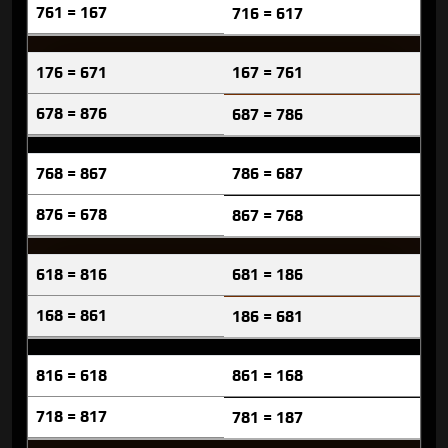
761 = 167
716 = 617
176 = 671
167 = 761
678 = 876
687 = 786
768 = 867
786 = 687
876 = 678
867 = 768
618 = 816
681 = 186
168 = 861
186 = 681
816 = 618
861 = 168
718 = 817
781 = 187