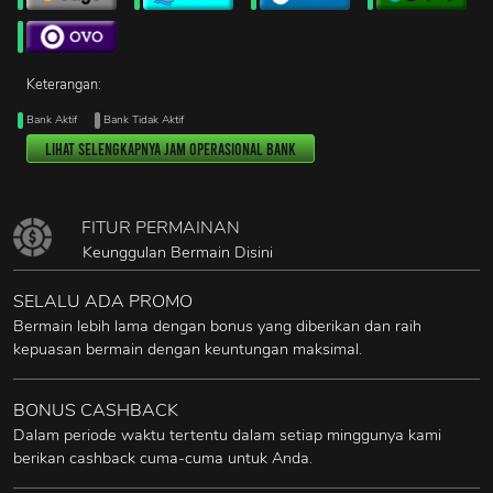
Keterangan:
Bank Aktif
Bank Tidak Aktif
Lihat selengkapnya jam operasional Bank
FITUR PERMAINAN
Keunggulan Bermain Disini
SELALU ADA PROMO
Bermain lebih lama dengan bonus yang diberikan dan raih
kepuasan bermain dengan keuntungan maksimal.
BONUS CASHBACK
Dalam periode waktu tertentu dalam setiap minggunya kami
berikan cashback cuma-cuma untuk Anda.