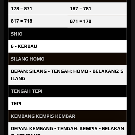
178 = 871
187 = 781
817 = 718
871 = 178
SHIO
6 - KERBAU
SILANG HOMO
DEPAN: SILANG - TENGAH: HOMO - BELAKANG: S
ILANG
TENGAH TEPI
TEPI
KEMBANG KEMPIS KEMBAR
DEPAN: KEMBANG - TENGAH: KEMPIS - BELAKAN