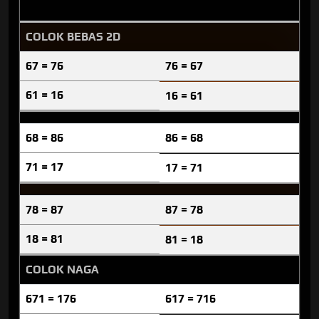
COLOK BEBAS 2D
67 = 76
76 = 67
61 = 16
16 = 61
68 = 86
86 = 68
71 = 17
17 = 71
78 = 87
87 = 78
18 = 81
81 = 18
COLOK NAGA
671 = 176
617 = 716