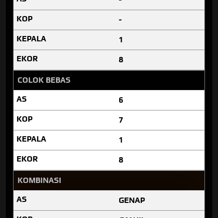
-
1
8
COLOK BEBAS
6
7
1
8
KOMBINASI
GENAP