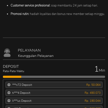
Customer service profesional:
siap membantu 24 jam setiap hari.
Promosi rutin:
hadiah loyalitas dan bonus new member setiap minggu.
PELAYANAN
Keunggulan Pelayanan
1
DEPOSIT
Min
Rata-Rata Waktu
***ri72 Deposit:
Rp. 50.064
ti***4 Deposit:
Rp. 490.073
li***us Deposit:
Rp. 190.044