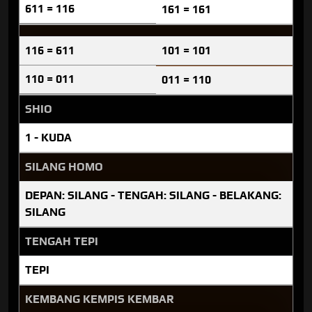
611 = 116
161 = 161
116 = 611
101 = 101
110 = 011
011 = 110
SHIO
1 - KUDA
SILANG HOMO
DEPAN: SILANG - TENGAH: SILANG - BELAKANG:
SILANG
TENGAH TEPI
TEPI
KEMBANG KEMPIS KEMBAR