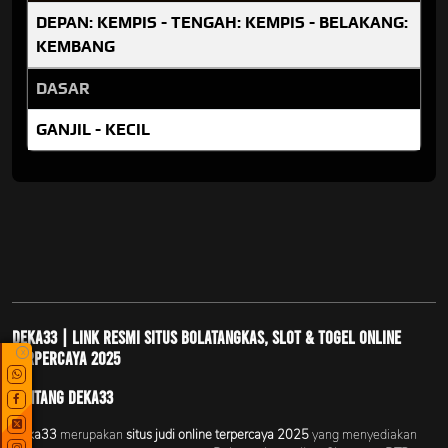
DEPAN: KEMPIS - TENGAH: KEMPIS - BELAKANG:
KEMBANG
DASAR
GANJIL - KECIL
Deka33 | Link Resmi Situs Bolatangkas, Slot & Togel Online
x
Terpercaya 2025
Tentang Deka33
Deka33
merupakan
situs judi online terpercaya 2025
yang menyediakan