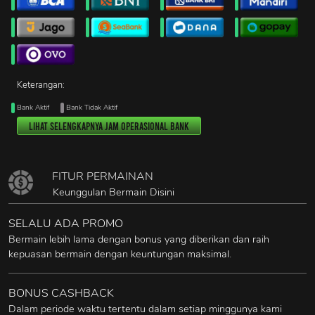
Keterangan:
Bank Aktif
Bank Tidak Aktif
Lihat selengkapnya jam operasional Bank
FITUR PERMAINAN
Keunggulan Bermain Disini
SELALU ADA PROMO
Bermain lebih lama dengan bonus yang diberikan dan raih
kepuasan bermain dengan keuntungan maksimal.
BONUS CASHBACK
Dalam periode waktu tertentu dalam setiap minggunya kami