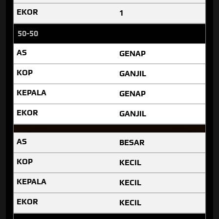
1
50-50
GENAP
GANJIL
GENAP
GANJIL
BESAR
KECIL
KECIL
KECIL