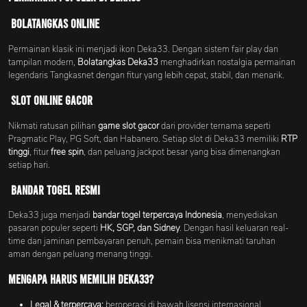
Bolatangkas Online
Permainan klasik ini menjadi ikon Deka33. Dengan sistem fair play dan
tampilan modern,
Bolatangkas Deka33
menghadirkan nostalgia permainan
legendaris Tangkasnet dengan fitur yang lebih cepat, stabil, dan menarik.
Slot Online Gacor
Nikmati ratusan pilihan
game slot gacor
dari provider ternama seperti
Pragmatic Play, PG Soft, dan Habanero. Setiap slot di Deka33 memiliki
RTP
tinggi
, fitur
free spin
, dan peluang jackpot besar yang bisa dimenangkan
setiap hari.
Bandar Togel Resmi
Deka33 juga menjadi
bandar togel terpercaya Indonesia
, menyediakan
pasaran populer seperti
HK, SGP, dan Sidney
. Dengan hasil keluaran real-
time dan jaminan pembayaran penuh, pemain bisa menikmati taruhan
aman dengan peluang menang tinggi.
Mengapa Harus Memilih Deka33?
Legal & terpercaya:
beroperasi di bawah lisensi internasional.