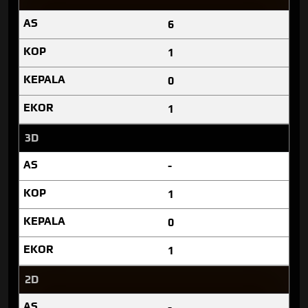
6
1
0
1
3D
-
1
0
1
2D
-