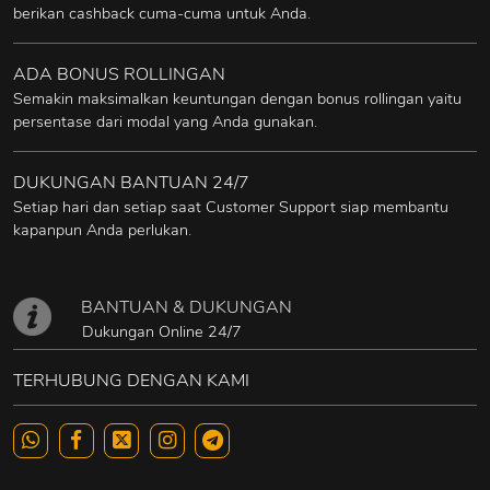
berikan cashback cuma-cuma untuk Anda.
ADA BONUS ROLLINGAN
Semakin maksimalkan keuntungan dengan bonus rollingan yaitu
persentase dari modal yang Anda gunakan.
DUKUNGAN BANTUAN 24/7
Setiap hari dan setiap saat Customer Support siap membantu
kapanpun Anda perlukan.
BANTUAN & DUKUNGAN
Dukungan Online 24/7
TERHUBUNG DENGAN KAMI