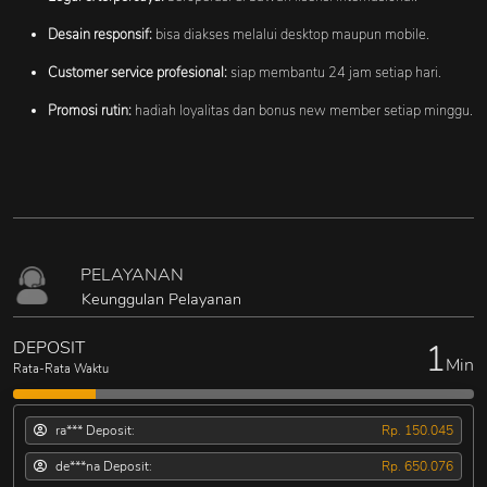
Desain responsif:
bisa diakses melalui desktop maupun mobile.
Customer service profesional:
siap membantu 24 jam setiap hari.
Promosi rutin:
hadiah loyalitas dan bonus new member setiap minggu.
PELAYANAN
Keunggulan Pelayanan
1
DEPOSIT
Min
Rata-Rata Waktu
ra*** Deposit:
Rp. 150.045
de***na Deposit:
Rp. 650.076