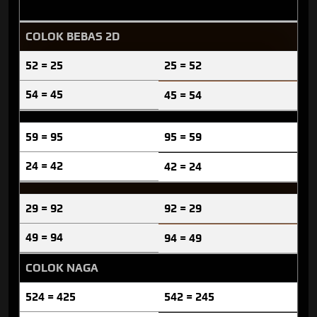
COLOK BEBAS 2D
52 = 25
25 = 52
54 = 45
45 = 54
59 = 95
95 = 59
24 = 42
42 = 24
29 = 92
92 = 29
49 = 94
94 = 49
COLOK NAGA
524 = 425
542 = 245