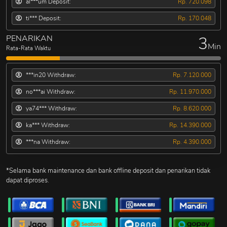
al***um Deposit:
Rp. 720.098
ti*** Deposit:
Rp. 170.048
3
PENARIKAN
Min
Rata-Rata Waktu
***in20 Withdraw:
Rp. 7.120.000
no***ai Withdraw:
Rp. 11.970.000
ya74*** Withdraw:
Rp. 8.620.000
ka*** Withdraw:
Rp. 14.390.000
***na Withdraw:
Rp. 4.390.000
*Selama bank maintenance dan bank offline deposit dan penarikan tidak
dapat diproses.