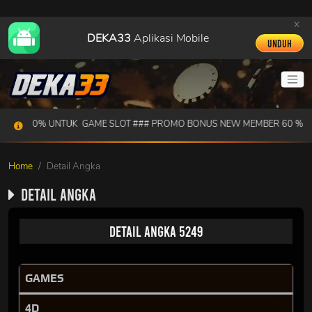
x
DEKA33
Aplikasi Mobile
Unduh
R 100% UNTUK GAME SLOT ### PROMO BONUS NEW MEMBER 60 % UN
Home
Detail Angka
Detail Angka
Detail Angka 5249
GAMES
4D