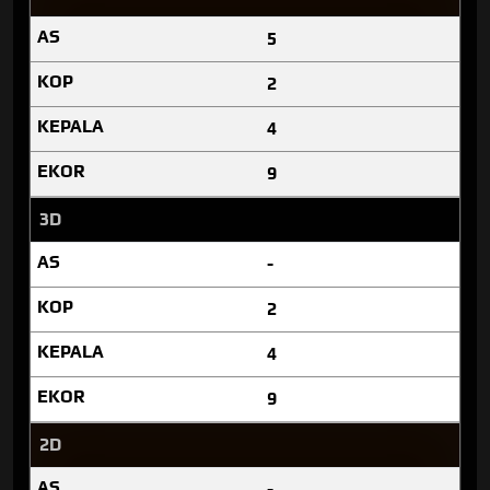
5
2
4
9
3D
-
2
4
9
2D
-