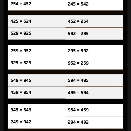
254 = 452
245 = 542
425 = 524
452 = 254
529 = 925
592 = 295
259 = 952
295 = 592
925 = 529
952 = 259
549 = 945
594 = 495
459 = 954
495 = 594
945 = 549
954 = 459
249 = 942
294 = 492