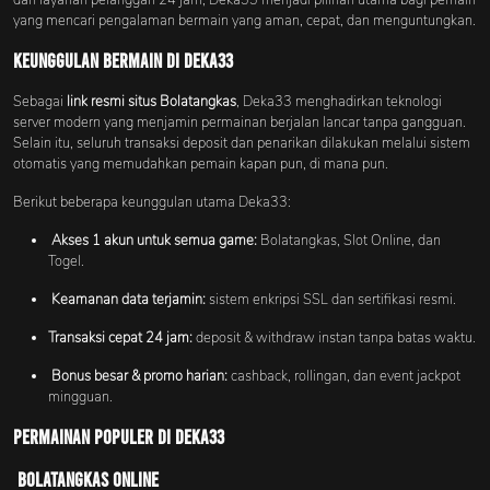
yang mencari pengalaman bermain yang aman, cepat, dan menguntungkan.
Keunggulan Bermain di Deka33
Sebagai
link resmi situs Bolatangkas
, Deka33 menghadirkan teknologi
server modern yang menjamin permainan berjalan lancar tanpa gangguan.
Selain itu, seluruh transaksi deposit dan penarikan dilakukan melalui sistem
otomatis yang memudahkan pemain kapan pun, di mana pun.
Berikut beberapa keunggulan utama Deka33:
Akses 1 akun untuk semua game:
Bolatangkas, Slot Online, dan
Togel.
Keamanan data terjamin:
sistem enkripsi SSL dan sertifikasi resmi.
Transaksi cepat 24 jam:
deposit & withdraw instan tanpa batas waktu.
Bonus besar & promo harian:
cashback, rollingan, dan event jackpot
mingguan.
Permainan Populer di Deka33
Bolatangkas Online