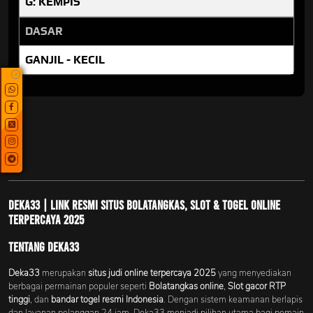
G: KEMPIS
DASAR
GANJIL - KECIL
x
Deka33 | Link Resmi Situs Bolatangkas, Slot & Togel Online
Terpercaya 2025
Tentang Deka33
Deka33
merupakan
situs judi online terpercaya 2025
yang menyediakan
berbagai permainan populer seperti
Bolatangkas online
,
Slot gacor RTP
tinggi
, dan
bandar togel resmi Indonesia
. Dengan sistem keamanan berlapis
dan layanan pelanggan 24 jam, Deka33 menjadi pilihan utama bagi pemain