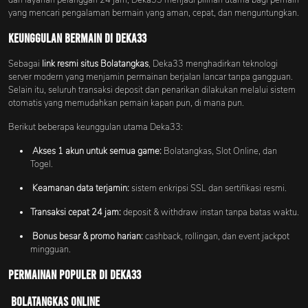
yang mencari pengalaman bermain yang aman, cepat, dan menguntungkan.
Keunggulan Bermain di Deka33
Sebagai
link resmi situs Bolatangkas
, Deka33 menghadirkan teknologi
server modern yang menjamin permainan berjalan lancar tanpa gangguan.
Selain itu, seluruh transaksi deposit dan penarikan dilakukan melalui sistem
otomatis yang memudahkan pemain kapan pun, di mana pun.
Berikut beberapa keunggulan utama Deka33:
Akses 1 akun untuk semua game:
Bolatangkas, Slot Online, dan
Togel.
Keamanan data terjamin:
sistem enkripsi SSL dan sertifikasi resmi.
Transaksi cepat 24 jam:
deposit & withdraw instan tanpa batas waktu.
Bonus besar & promo harian:
cashback, rollingan, dan event jackpot
mingguan.
Permainan Populer di Deka33
Bolatangkas Online