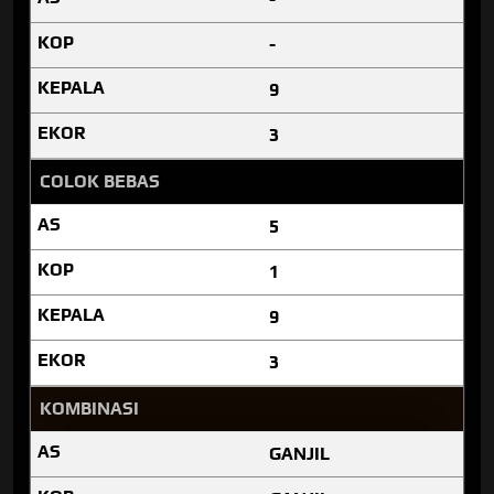
-
9
3
COLOK BEBAS
5
1
9
3
KOMBINASI
GANJIL