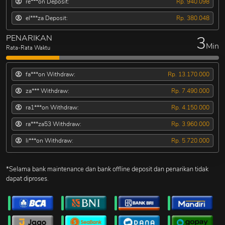
re***on Deposit:
Rp. 940.098
el***za Deposit:
Rp. 380.048
3
PENARIKAN
Min
Rata-Rata Waktu
fa***on Withdraw:
Rp. 13.170.000
za*** Withdraw:
Rp. 7.490.000
ra1***on Withdraw:
Rp. 4.150.000
ra***za53 Withdraw:
Rp. 3.960.000
li***on Withdraw:
Rp. 5.720.000
*Selama bank maintenance dan bank offline deposit dan penarikan tidak
dapat diproses.