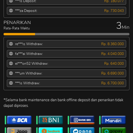
***is Deposit:
Rp. 180.077
***za Deposit:
Rp. 730.043
3
PENARIKAN
Min
Rata-Rata Waktu
re***is Withdraw:
Rp. 8.360.000
fa***ai Withdraw:
Rp. 4.040.000
el***on52 Withdraw:
Rp. 640.000
***um Withdraw:
Rp. 6.690.000
***is Withdraw:
Rp. 6.700.000
*Selama bank maintenance dan bank offline deposit dan penarikan tidak
dapat diproses.