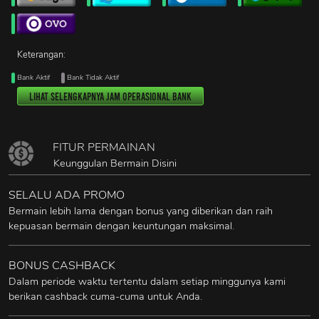
Keterangan:
Bank Aktif
Bank Tidak Aktif
Lihat selengkapnya jam operasional Bank
FITUR PERMAINAN
Keunggulan Bermain Disini
SELALU ADA PROMO
Bermain lebih lama dengan bonus yang diberikan dan raih
kepuasan bermain dengan keuntungan maksimal.
BONUS CASHBACK
Dalam periode waktu tertentu dalam setiap minggunya kami
berikan cashback cuma-cuma untuk Anda.