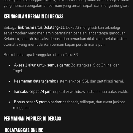
yang mencari pengalaman bermain yang aman, cepat, dan menguntungkan.
Keunggulan Bermain di Deka33
Sebagai
link resmi situs Bolatangkas
, Deka33 menghadirkan teknologi
server modern yang menjamin permainan berjalan lancar tanpa gangguan.
Selain itu, seluruh transaksi deposit dan penarikan dilakukan melalui sistem
otomatis yang memudahkan pemain kapan pun, di mana pun.
Berikut beberapa keunggulan utama Deka33:
Akses 1 akun untuk semua game:
Bolatangkas, Slot Online, dan
Togel.
Keamanan data terjamin:
sistem enkripsi SSL dan sertifikasi resmi.
Transaksi cepat 24 jam:
deposit & withdraw instan tanpa batas waktu.
Bonus besar & promo harian:
cashback, rollingan, dan event jackpot
mingguan.
Permainan Populer di Deka33
Bolatangkas Online