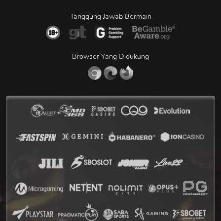
Tanggung Jawab Bermain
Browser Yang Didukung