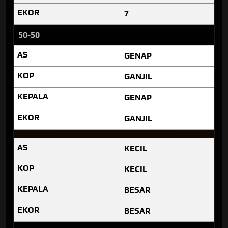
7
50-50
GENAP
GANJIL
GENAP
GANJIL
KECIL
KECIL
BESAR
BESAR