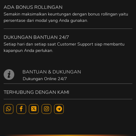
ADA BONUS ROLLINGAN
Semakin maksimalkan keuntungan dengan bonus rollingan yaitu
persentase dari modal yang Anda gunakan.
DUKUNGAN BANTUAN 24/7
Setiap hari dan setiap saat Customer Support siap membantu
kapanpun Anda perlukan.
BANTUAN & DUKUNGAN
Dukungan Online 24/7
TERHUBUNG DENGAN KAMI