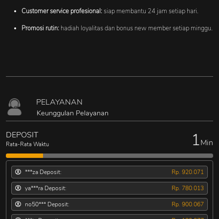
Customer service profesional:
siap membantu 24 jam setiap hari.
Promosi rutin:
hadiah loyalitas dan bonus new member setiap minggu.
PELAYANAN
Keunggulan Pelayanan
1
DEPOSIT
Min
Rata-Rata Waktu
***za Deposit:
Rp. 920.071
ya***ra Deposit:
Rp. 780.013
no50*** Deposit:
Rp. 900.067