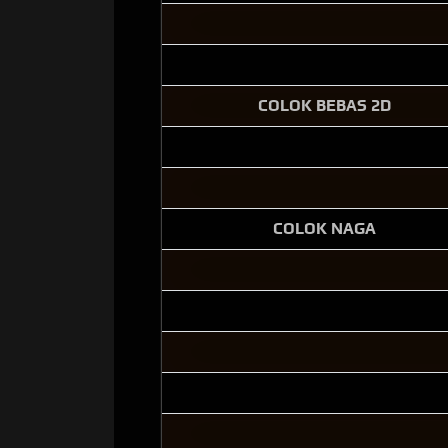
COLOK BEBAS 2D
COLOK NAGA