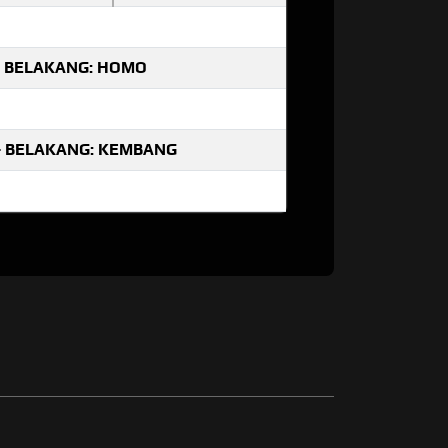
- BELAKANG: HOMO
- BELAKANG: KEMBANG