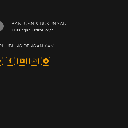
BANTUAN & DUKUNGAN
Dukungan Online 24/7
RHUBUNG DENGAN KAMI