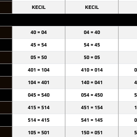
KECIL
KECIL
40 = 04
04 = 40
45 = 54
54 = 45
05 = 50
50 = 05
401 = 104
410 = 014
0
104 = 401
140 = 041
4
045 = 540
054 = 450
5
415 = 514
451 = 154
1
514 = 415
541 = 145
0
105 = 501
150 = 051
5