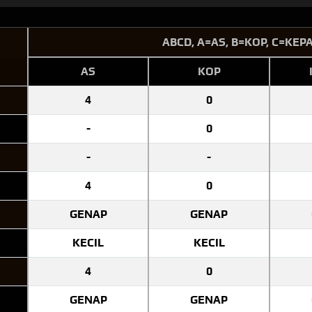
ABCD, A=AS, B=KOP, C=KEP
AS
KOP
4
0
-
0
-
-
4
0
GENAP
GENAP
KECIL
KECIL
4
0
GENAP
GENAP