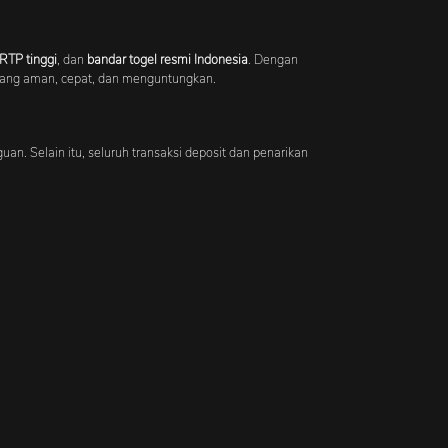
 RTP tinggi
, dan
bandar togel resmi Indonesia
. Dengan
yang aman, cepat, dan menguntungkan.
n. Selain itu, seluruh transaksi deposit dan penarikan