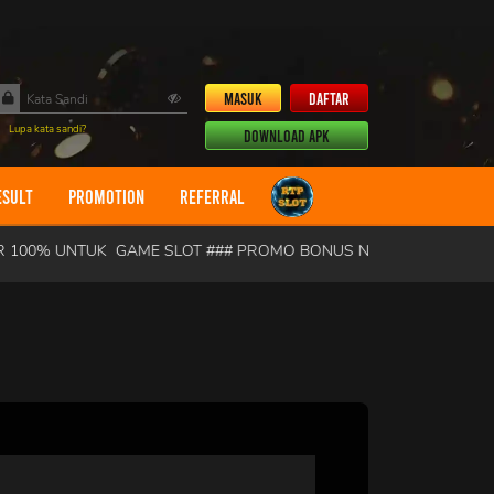
Masuk
Daftar
Kata Sandi
Lupa kata sandi?
Download APK
ESULT
PROMOTION
REFERRAL
00% UNTUK GAME SLOT ### PROMO BONUS NEW MEMBER 60 % 