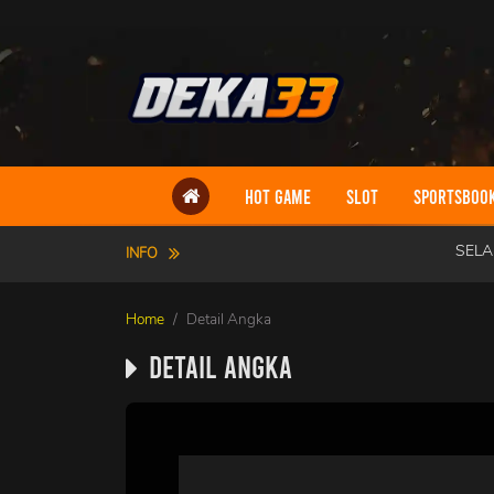
HOT GAME
SLOT
SPORTSBOO
SELAMAT 
INFO
Home
Detail Angka
Detail Angka