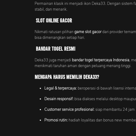
Permainan klasik ini menjadi ikon Deka33. Dengan sistem f
stabil, dan menarik.
Slot Online Gacor
Nikmati ratusan pilihan
game slot gacor
dari provider ternam
bisa dimenangkan setiap hari.
Bandar Togel Resmi
Deka33 juga menjadi
bandar togel terpercaya Indonesia
, m
menikmati taruhan aman dengan peluang menang tinggi.
Mengapa Harus Memilih Deka33?
Legal & terpercaya:
beroperasi di bawah lisensi interna
Desain responsif:
bisa diakses melalui desktop maupu
Customer service profesional:
siap membantu 24 jam s
Promosi rutin:
hadiah loyalitas dan bonus new member