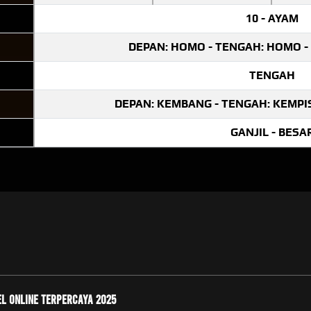
10 - AYAM
DEPAN: HOMO - TENGAH: HOMO -
TENGAH
DEPAN: KEMBANG - TENGAH: KEMPIS
GANJIL - BESA
el Online Terpercaya 2025