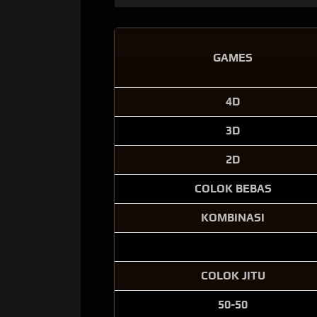
GAMES
4D
3D
2D
COLOK BEBAS
KOMBINASI
COLOK JITU
50-50