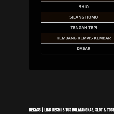
SHIO
SILANG HOMO
TENGAH TEPI
KEMBANG KEMPIS KEMBAR
DASAR
Deka33 | Link Resmi Situs Bolatangkas, Slot & Tog