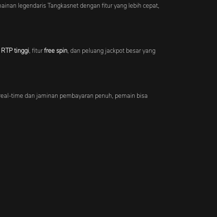
inan legendaris Tangkasnet dengan fitur yang lebih cepat,
i
RTP tinggi
, fitur
free spin
, dan peluang jackpot besar yang
 real-time dan jaminan pembayaran penuh, pemain bisa