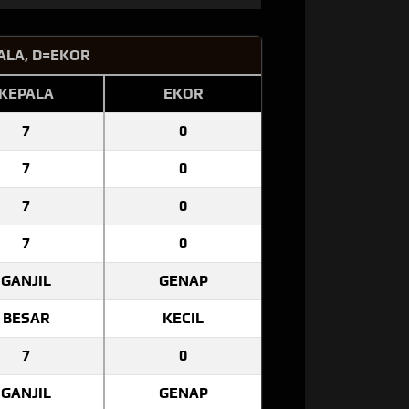
PALA, D=EKOR
KEPALA
EKOR
7
0
7
0
7
0
7
0
GANJIL
GENAP
BESAR
KECIL
7
0
GANJIL
GENAP