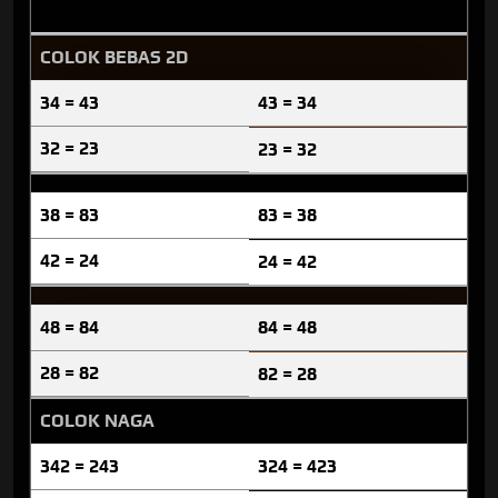
COLOK BEBAS 2D
34 = 43
43 = 34
32 = 23
23 = 32
38 = 83
83 = 38
42 = 24
24 = 42
48 = 84
84 = 48
28 = 82
82 = 28
COLOK NAGA
342 = 243
324 = 423