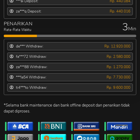
***ai Deposit:
Rp. 440.084
za***q Deposit:
Rp. 440.016
3
PENARIKAN
Min
Rata-Rata Waktu
de*** Withdraw:
Rp. 12.920.000
fa***72 Withdraw:
Rp. 2.580.000
za***88 Withdraw:
Rp. 1.270.000
***la54 Withdraw:
Rp. 7.730.000
ti4***to Withdraw:
Rp. 9.600.000
*Selama bank maintenance dan bank offline deposit dan penarikan tidak
dapat diproses.