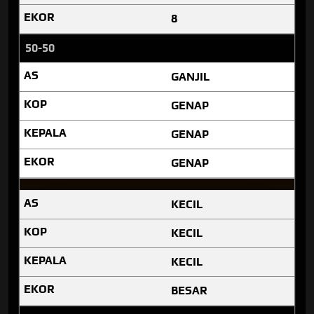
8
50-50
GANJIL
GENAP
GENAP
GENAP
KECIL
KECIL
KECIL
BESAR