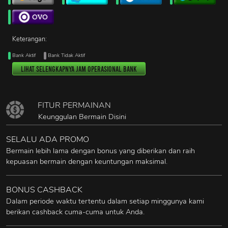
Keterangan:
Bank Aktif
Bank Tidak Aktif
Lihat selengkapnya jam operasional Bank
FITUR PERMAINAN
Keunggulan Bermain Disini
SELALU ADA PROMO
Bermain lebih lama dengan bonus yang diberikan dan raih
kepuasan bermain dengan keuntungan maksimal.
BONUS CASHBACK
Dalam periode waktu tertentu dalam setiap minggunya kami
berikan cashback cuma-cuma untuk Anda.