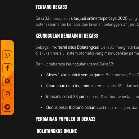
Tentang Deka33
Deka33
merupakan
situs judi online terpercaya 2025
yang m
sistem keamanan berlapis dan layanan pelanggan 24 jam,
Keunggulan Bermain di Deka33
x
Sebagai
link resmi situs Bolatangkas
, Deka33 menghadirkan 
dilakukan melalui sistem otomatis yang memudahkan pemai
Berikut beberapa keunggulan utama Deka33:
Akses 1 akun untuk semua game:
Bolatangkas, Slot O
Keamanan data terjamin:
sistem enkripsi SSL dan sert
Transaksi cepat 24 jam:
deposit & withdraw instan ta
Bonus besar & promo harian:
cashback, rollingan, dan
Permainan Populer di Deka33
Bolatangkas Online