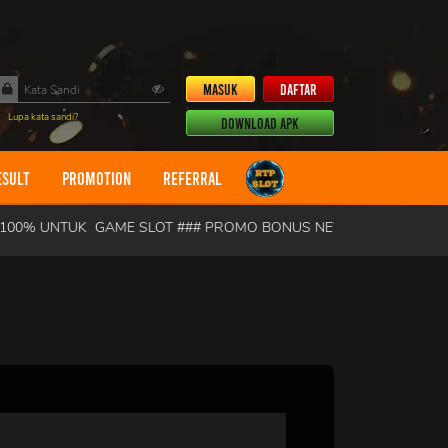
Masuk
Daftar
Kata Sandi
Lupa kata sandi?
Download APK
ESULT
PROMOTION
REFERRAL
0% UNTUK GAME SLOT ### PROMO BONUS NEW MEMBER 60 % U