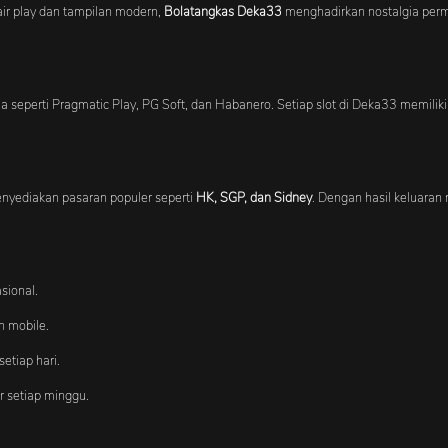
air play dan tampilan modern,
Bolatangkas Deka33
menghadirkan nostalgia perma
a seperti Pragmatic Play, PG Soft, dan Habanero. Setiap slot di Deka33 memilik
enyediakan pasaran populer seperti
HK, SGP, dan Sidney
. Dengan hasil keluaran
sional.
n mobile.
etiap hari.
 setiap minggu.