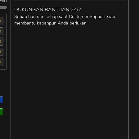
Min
DUKUNGAN BANTUAN 24/7
Setiap hari dan setiap saat Customer Support siap
0
membantu kapanpun Anda perlukan.
0
0
0
0