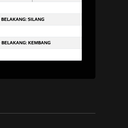
- BELAKANG: SILANG
- BELAKANG: KEMBANG