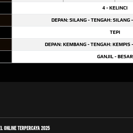
4 - KELINCI
DEPAN: SILANG - TENGAH: SILANG 
TEPI
DEPAN: KEMBANG - TENGAH: KEMPIS 
GANJIL - BESAR
el Online Terpercaya 2025