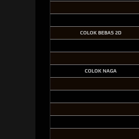
COLOK BEBAS 2D
COLOK NAGA