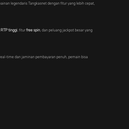
inan legendaris Tangkasnet dengan fitur yang lebih cepat,
i
RTP tinggi
, fitur
free spin
, dan peluang jackpot besar yang
 real-time dan jaminan pembayaran penuh, pemain bisa