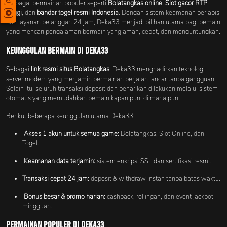
berbagai permainan populer seperti
Bolatangkas online
,
Slot gacor RTP
tinggi
, dan
bandar togel resmi Indonesia
. Dengan sistem keamanan berlapis
dan layanan pelanggan 24 jam, Deka33 menjadi pilihan utama bagi pemain
yang mencari pengalaman bermain yang aman, cepat, dan menguntungkan.
Keunggulan Bermain di Deka33
Sebagai
link resmi situs Bolatangkas
, Deka33 menghadirkan teknologi
server modern yang menjamin permainan berjalan lancar tanpa gangguan.
Selain itu, seluruh transaksi deposit dan penarikan dilakukan melalui sistem
otomatis yang memudahkan pemain kapan pun, di mana pun.
Berikut beberapa keunggulan utama Deka33:
Akses 1 akun untuk semua game:
Bolatangkas, Slot Online, dan
Togel.
Keamanan data terjamin:
sistem enkripsi SSL dan sertifikasi resmi.
Transaksi cepat 24 jam:
deposit & withdraw instan tanpa batas waktu.
Bonus besar & promo harian:
cashback, rollingan, dan event jackpot
mingguan.
Permainan Populer di Deka33