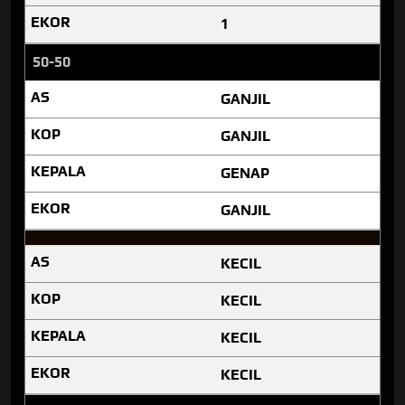
1
50-50
GANJIL
GANJIL
GENAP
GANJIL
KECIL
KECIL
KECIL
KECIL