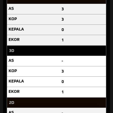
3
3
0
1
3D
-
3
0
1
2D
-