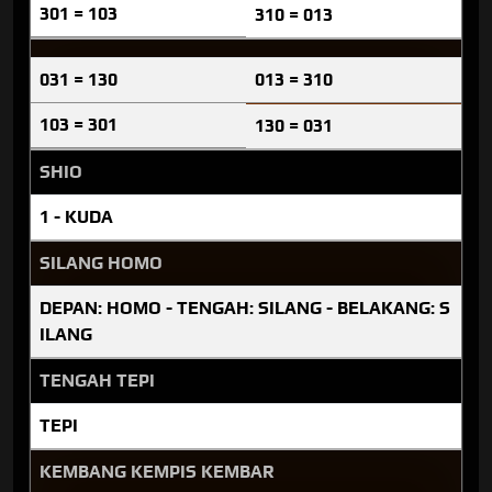
301 = 103
310 = 013
031 = 130
013 = 310
103 = 301
130 = 031
SHIO
1 - KUDA
SILANG HOMO
DEPAN: HOMO - TENGAH: SILANG - BELAKANG: S
ILANG
TENGAH TEPI
TEPI
KEMBANG KEMPIS KEMBAR