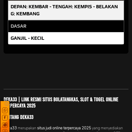
DEPAN: KEMBAR - TENGAH: KEMPIS - BELAKAN
G: KEMBANG
DASAR
GANJIL - KECIL
Deka33 | Link Resmi Situs Bolatangkas, Slot & Togel Online
x
Terpercaya 2025
Tentang Deka33
Deka33
merupakan
situs judi online terpercaya 2025
yang menyediakan