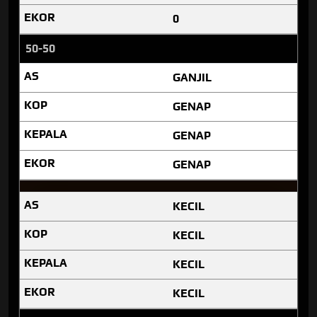
0
50-50
GANJIL
GENAP
GENAP
GENAP
KECIL
KECIL
KECIL
KECIL