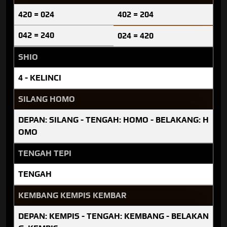
420 = 024
402 = 204
042 = 240
024 = 420
SHIO
4 - KELINCI
SILANG HOMO
DEPAN: SILANG - TENGAH: HOMO - BELAKANG: H
OMO
TENGAH TEPI
TENGAH
KEMBANG KEMPIS KEMBAR
DEPAN: KEMPIS - TENGAH: KEMBANG - BELAKAN