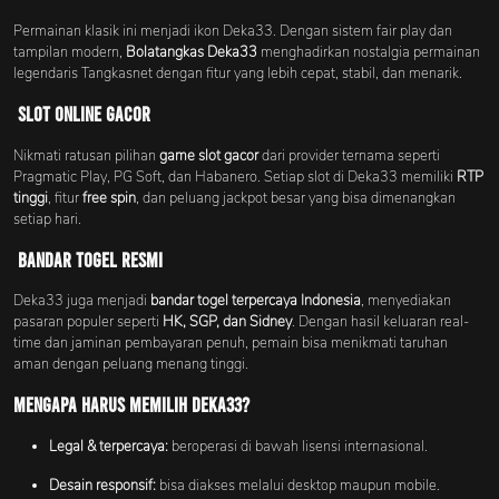
Permainan klasik ini menjadi ikon Deka33. Dengan sistem fair play dan
tampilan modern,
Bolatangkas Deka33
menghadirkan nostalgia permainan
legendaris Tangkasnet dengan fitur yang lebih cepat, stabil, dan menarik.
Slot Online Gacor
Nikmati ratusan pilihan
game slot gacor
dari provider ternama seperti
Pragmatic Play, PG Soft, dan Habanero. Setiap slot di Deka33 memiliki
RTP
tinggi
, fitur
free spin
, dan peluang jackpot besar yang bisa dimenangkan
setiap hari.
Bandar Togel Resmi
Deka33 juga menjadi
bandar togel terpercaya Indonesia
, menyediakan
pasaran populer seperti
HK, SGP, dan Sidney
. Dengan hasil keluaran real-
time dan jaminan pembayaran penuh, pemain bisa menikmati taruhan
aman dengan peluang menang tinggi.
Mengapa Harus Memilih Deka33?
Legal & terpercaya:
beroperasi di bawah lisensi internasional.
Desain responsif:
bisa diakses melalui desktop maupun mobile.