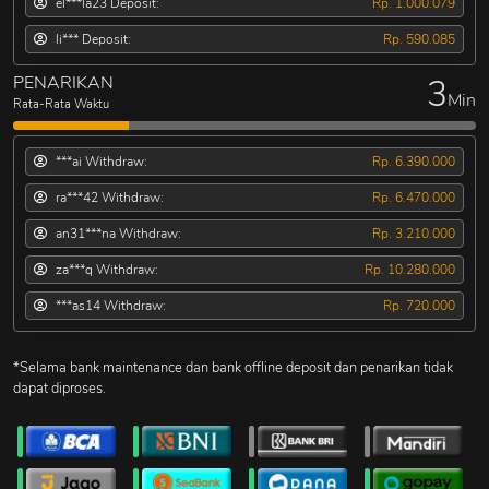
el***la23 Deposit:
Rp. 1.000.079
li*** Deposit:
Rp. 590.085
3
PENARIKAN
Min
Rata-Rata Waktu
***ai Withdraw:
Rp. 6.390.000
ra***42 Withdraw:
Rp. 6.470.000
an31***na Withdraw:
Rp. 3.210.000
za***q Withdraw:
Rp. 10.280.000
***as14 Withdraw:
Rp. 720.000
*Selama bank maintenance dan bank offline deposit dan penarikan tidak
dapat diproses.