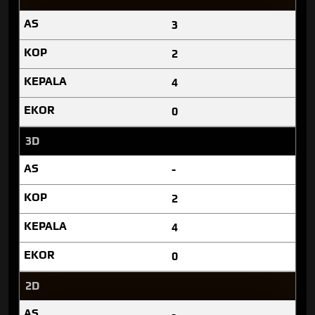
3
2
4
0
3D
-
2
4
0
2D
-