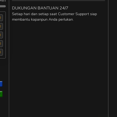
Min
DUKUNGAN BANTUAN 24/7
Setiap hari dan setiap saat Customer Support siap
0
membantu kapanpun Anda perlukan.
0
0
0
0