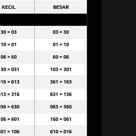
KECIL
BESAR
30 = 03
03 = 30
10 = 01
01 = 10
06 = 60
60 = 06
130 = 031
103 = 301
316 = 613
361 = 163
613 = 316
631 = 136
036 = 630
063 = 360
106 = 601
160 = 061
601 = 106
610 = 016