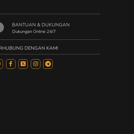
BANTUAN & DUKUNGAN
Dukungan Online 24/7
RHUBUNG DENGAN KAMI