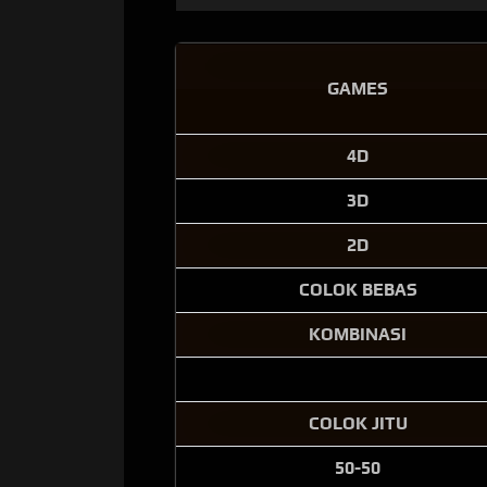
GAMES
4D
3D
2D
COLOK BEBAS
KOMBINASI
COLOK JITU
50-50