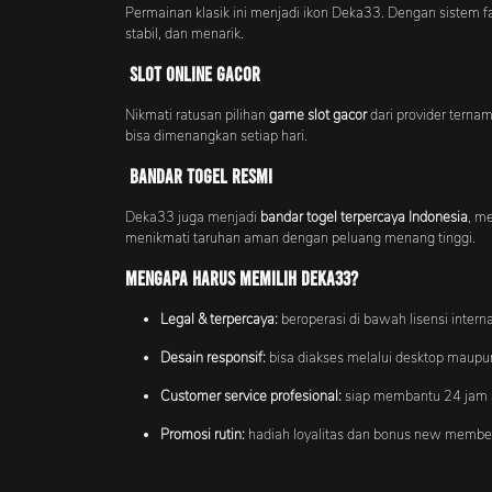
Permainan klasik ini menjadi ikon Deka33. Dengan sistem f
stabil, dan menarik.
Slot Online Gacor
Nikmati ratusan pilihan
game slot gacor
dari provider ternam
bisa dimenangkan setiap hari.
Bandar Togel Resmi
Deka33 juga menjadi
bandar togel terpercaya Indonesia
, m
menikmati taruhan aman dengan peluang menang tinggi.
Mengapa Harus Memilih Deka33?
Legal & terpercaya:
beroperasi di bawah lisensi interna
Desain responsif:
bisa diakses melalui desktop maupu
Customer service profesional:
siap membantu 24 jam s
Promosi rutin:
hadiah loyalitas dan bonus new member