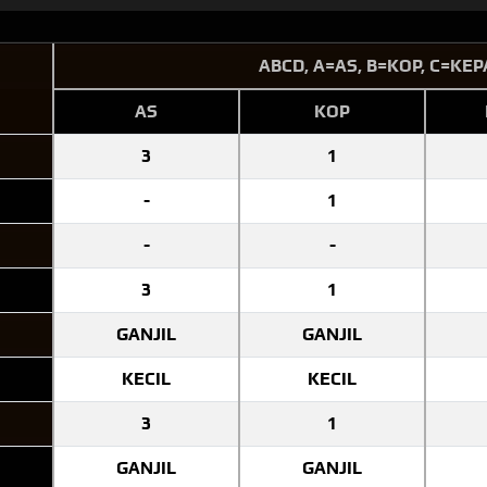
ABCD, A=AS, B=KOP, C=KE
AS
KOP
3
1
-
1
-
-
3
1
GANJIL
GANJIL
KECIL
KECIL
3
1
GANJIL
GANJIL