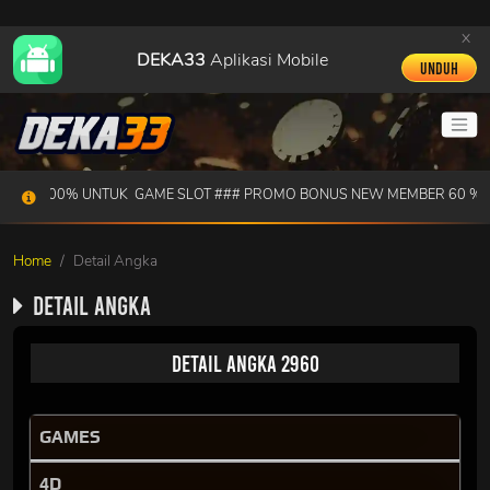
x
DEKA33
Aplikasi Mobile
Unduh
BER 100% UNTUK GAME SLOT ### PROMO BONUS NEW MEMBER 60 % U
Home
Detail Angka
Detail Angka
Detail Angka 2960
GAMES
4D