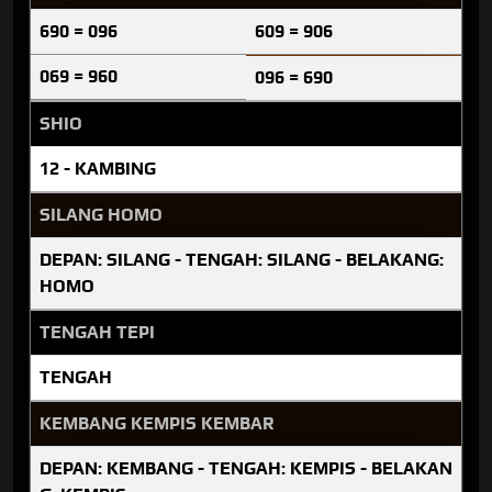
690 = 096
609 = 906
069 = 960
096 = 690
SHIO
12 - KAMBING
SILANG HOMO
DEPAN: SILANG - TENGAH: SILANG - BELAKANG:
HOMO
TENGAH TEPI
TENGAH
KEMBANG KEMPIS KEMBAR
DEPAN: KEMBANG - TENGAH: KEMPIS - BELAKAN