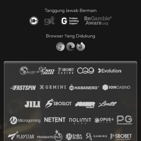
Tanggung Jawab Bermain
Browser Yang Didukung