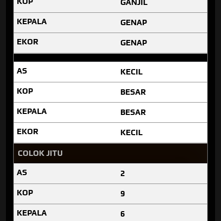
GANJIL
GENAP
GENAP
KECIL
BESAR
BESAR
KECIL
COLOK JITU
2
9
6