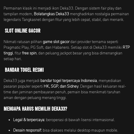
Permainan klasik ini menjadi ikon Deka33. Dengan sistem fair play dan
tampilan modern,
Bolatangkas Deka33
menghadirkan nostalgia permainan
legendaris Tangkasnet dengan fitur yang lebih cepat, stabil, dan menarik.
Slot Online Gacor
Nikmati ratusan pilihan
game slot gacor
dari provider ternama seperti
Pragmatic Play, PG Soft, dan Habanero. Setiap slot di Deka33 memiliki
RTP
tinggi
, fitur
free spin
, dan peluang jackpot besar yang bisa dimenangkan
setiap hari.
Bandar Togel Resmi
Deka33 juga menjadi
bandar togel terpercaya Indonesia
, menyediakan
pasaran populer seperti
HK, SGP, dan Sidney
. Dengan hasil keluaran real-
time dan jaminan pembayaran penuh, pemain bisa menikmati taruhan
aman dengan peluang menang tinggi.
Mengapa Harus Memilih Deka33?
Legal & terpercaya:
beroperasi di bawah lisensi internasional.
Desain responsif:
bisa diakses melalui desktop maupun mobile.