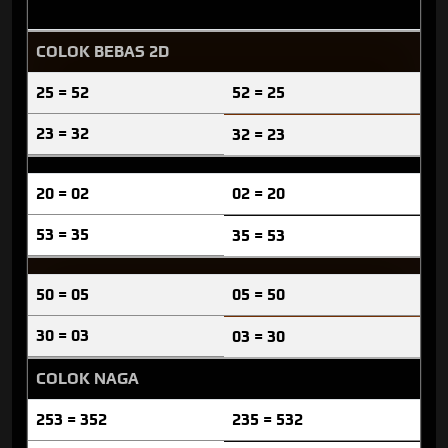
COLOK BEBAS 2D
25 = 52
52 = 25
23 = 32
32 = 23
20 = 02
02 = 20
53 = 35
35 = 53
50 = 05
05 = 50
30 = 03
03 = 30
COLOK NAGA
253 = 352
235 = 532