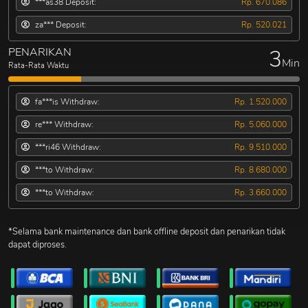
***as38 Deposit:
Rp. 670.086
za*** Deposit:
Rp. 520.021
3
PENARIKAN
Min
Rata-Rata Waktu
fa***is Withdraw:
Rp. 1.520.000
re*** Withdraw:
Rp. 5.060.000
***ri46 Withdraw:
Rp. 9.510.000
***to Withdraw:
Rp. 8.680.000
***to Withdraw:
Rp. 3.660.000
*Selama bank maintenance dan bank offline deposit dan penarikan tidak
dapat diproses.