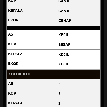
GANJIL
GANJIL
GENAP
KECIL
BESAR
KECIL
KECIL
COLOK JITU
2
5
3