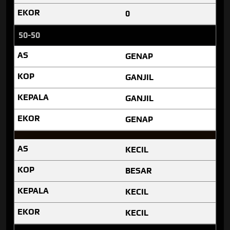
0
50-50
GENAP
GANJIL
GANJIL
GENAP
KECIL
BESAR
KECIL
KECIL