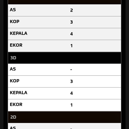
2
3
4
1
3D
-
3
4
1
2D
-