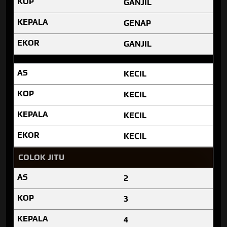
GANJIL
GENAP
GANJIL
KECIL
KECIL
KECIL
KECIL
COLOK JITU
2
3
4