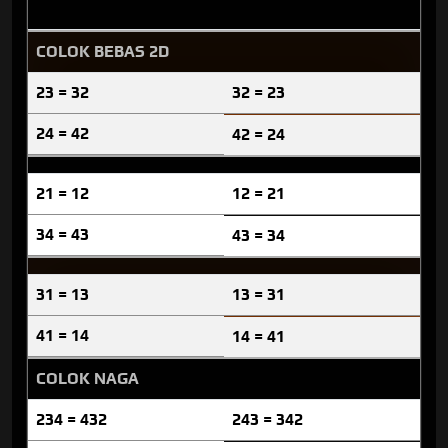
COLOK BEBAS 2D
23 = 32
32 = 23
24 = 42
42 = 24
21 = 12
12 = 21
34 = 43
43 = 34
31 = 13
13 = 31
41 = 14
14 = 41
COLOK NAGA
234 = 432
243 = 342