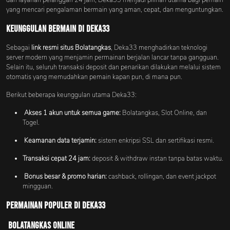
yang mencari pengalaman bermain yang aman, cepat, dan menguntungkan.
Keunggulan Bermain di Deka33
Sebagai
link resmi situs Bolatangkas
, Deka33 menghadirkan teknologi
server modern yang menjamin permainan berjalan lancar tanpa gangguan.
Selain itu, seluruh transaksi deposit dan penarikan dilakukan melalui sistem
otomatis yang memudahkan pemain kapan pun, di mana pun.
Berikut beberapa keunggulan utama Deka33:
Akses 1 akun untuk semua game:
Bolatangkas, Slot Online, dan
Togel.
Keamanan data terjamin:
sistem enkripsi SSL dan sertifikasi resmi.
Transaksi cepat 24 jam:
deposit & withdraw instan tanpa batas waktu.
Bonus besar & promo harian:
cashback, rollingan, dan event jackpot
mingguan.
Permainan Populer di Deka33
Bolatangkas Online