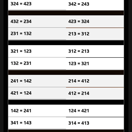
324 = 423
342 = 243
432 = 234
423 = 324
231 = 132
213 = 312
321 = 123
312 = 213
132 = 231
123 = 321
241 = 142
214 = 412
421 = 124
412 = 214
142 = 241
124 = 421
341 = 143
314 = 413