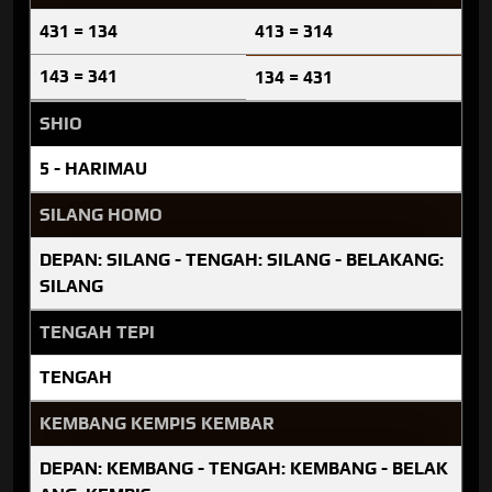
431 = 134
413 = 314
143 = 341
134 = 431
SHIO
5 - HARIMAU
SILANG HOMO
DEPAN: SILANG - TENGAH: SILANG - BELAKANG:
SILANG
TENGAH TEPI
TENGAH
KEMBANG KEMPIS KEMBAR
DEPAN: KEMBANG - TENGAH: KEMBANG - BELAK