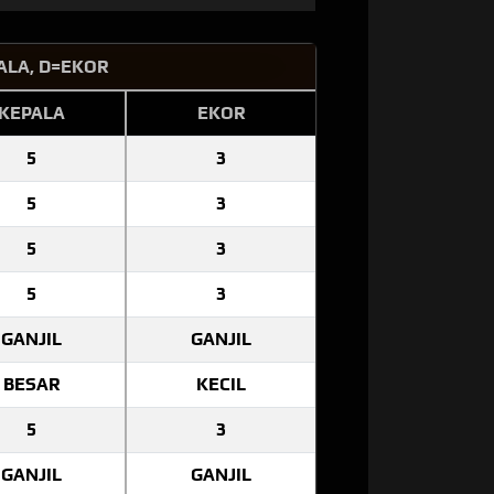
PALA, D=EKOR
KEPALA
EKOR
5
3
5
3
5
3
5
3
GANJIL
GANJIL
BESAR
KECIL
5
3
GANJIL
GANJIL