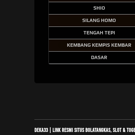
SHIO
SILANG HOMO
TENGAH TEPI
KEMBANG KEMPIS KEMBAR
DASAR
Deka33 | Link Resmi Situs Bolatangkas, Slot & Tog