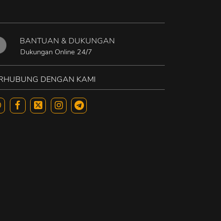
BANTUAN & DUKUNGAN
Dukungan Online 24/7
RHUBUNG DENGAN KAMI