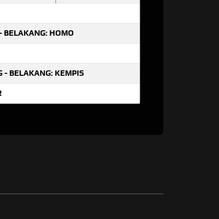
 - BELAKANG: HOMO
 - BELAKANG: KEMPIS
R