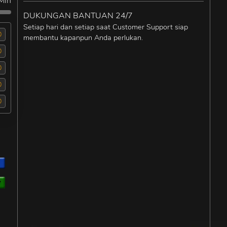
Min
DUKUNGAN BANTUAN 24/7
Setiap hari dan setiap saat Customer Support siap
0
membantu kapanpun Anda perlukan.
0
0
0
0