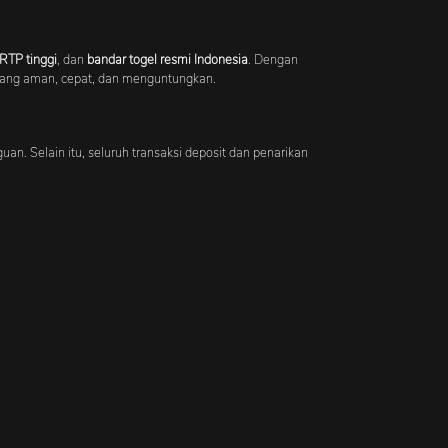
 RTP tinggi
, dan
bandar togel resmi Indonesia
. Dengan
yang aman, cepat, dan menguntungkan.
n. Selain itu, seluruh transaksi deposit dan penarikan