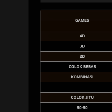
GAMES
4D
3D
2D
COLOK BEBAS
KOMBINASI
COLOK JITU
50-50