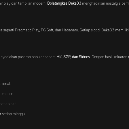
air play dan tampilan modern,
Bolatangkas Deka33
menghadirkan nostalgia perma
a seperti Pragmatic Play, PG Soft, dan Habanero. Setiap slot di Deka33 memilik
enyediakan pasaran populer seperti
HK, SGP, dan Sidney
. Dengan hasil keluaran
sional.
n mobile.
etiap hari.
 setiap minggu.