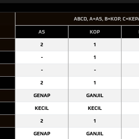
ABCD, A=AS, B=KOP, C=KE
AS
KOP
2
1
-
1
-
-
2
1
GENAP
GANJIL
KECIL
KECIL
2
1
GENAP
GANJIL