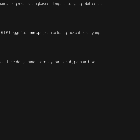
inan legendaris Tangkasnet dengan fitur yang lebih cepat,
i
RTP tinggi
, fitur
free spin
, dan peluang jackpot besar yang
 real-time dan jaminan pembayaran penuh, pemain bisa