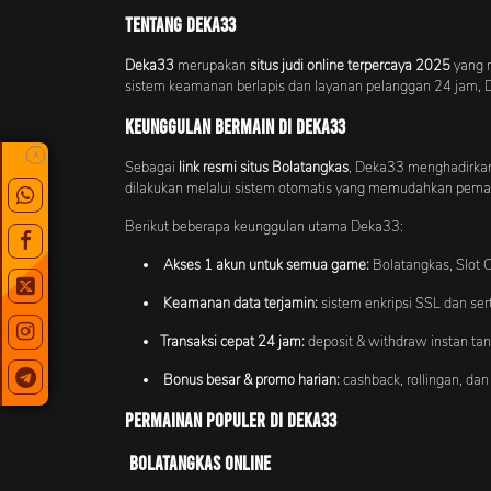
Tentang Deka33
Deka33
merupakan
situs judi online terpercaya 2025
yang m
sistem keamanan berlapis dan layanan pelanggan 24 jam,
Keunggulan Bermain di Deka33
x
Sebagai
link resmi situs Bolatangkas
, Deka33 menghadirkan 
dilakukan melalui sistem otomatis yang memudahkan pemai
Berikut beberapa keunggulan utama Deka33:
Akses 1 akun untuk semua game:
Bolatangkas, Slot O
Keamanan data terjamin:
sistem enkripsi SSL dan sert
Transaksi cepat 24 jam:
deposit & withdraw instan ta
Bonus besar & promo harian:
cashback, rollingan, dan
Permainan Populer di Deka33
Bolatangkas Online