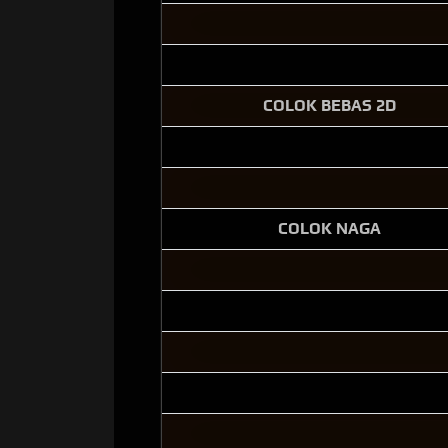
COLOK BEBAS 2D
COLOK NAGA