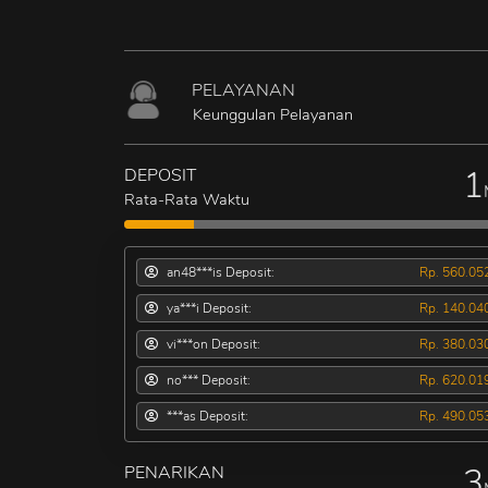
PELAYANAN
Keunggulan Pelayanan
1
DEPOSIT
Rata-Rata Waktu
an48***is Deposit:
Rp. 560.05
ya***i Deposit:
Rp. 140.04
vi***on Deposit:
Rp. 380.03
no*** Deposit:
Rp. 620.01
***as Deposit:
Rp. 490.05
3
PENARIKAN