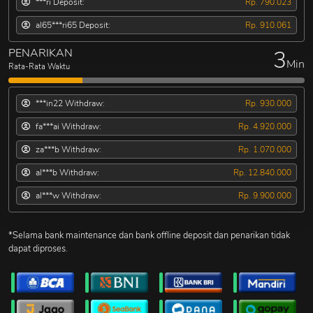
***ri Deposit:
Rp. 790.023
al65***ri65 Deposit:
Rp. 910.061
3
PENARIKAN
Min
Rata-Rata Waktu
***in22 Withdraw:
Rp. 930.000
fa***ai Withdraw:
Rp. 4.920.000
za***b Withdraw:
Rp. 1.070.000
al***b Withdraw:
Rp. 12.840.000
al***w Withdraw:
Rp. 9.900.000
*Selama bank maintenance dan bank offline deposit dan penarikan tidak
dapat diproses.