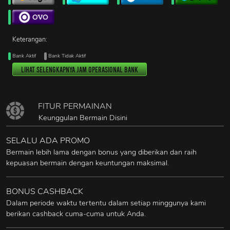
Keterangan:
Bank Aktif
Bank Tidak Aktif
Lihat selengkapnya jam operasional Bank
FITUR PERMAINAN
Keunggulan Bermain Disini
SELALU ADA PROMO
Bermain lebih lama dengan bonus yang diberikan dan raih
kepuasan bermain dengan keuntungan maksimal.
BONUS CASHBACK
Dalam periode waktu tertentu dalam setiap minggunya kami
berikan cashback cuma-cuma untuk Anda.