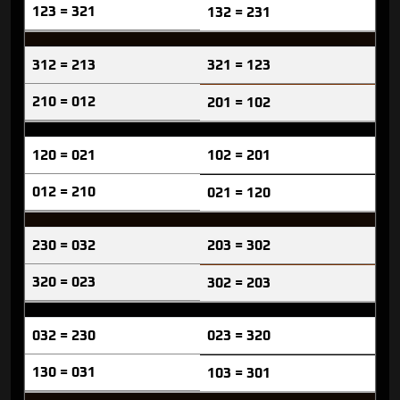
123 = 321
132 = 231
312 = 213
321 = 123
210 = 012
201 = 102
120 = 021
102 = 201
012 = 210
021 = 120
230 = 032
203 = 302
320 = 023
302 = 203
032 = 230
023 = 320
130 = 031
103 = 301