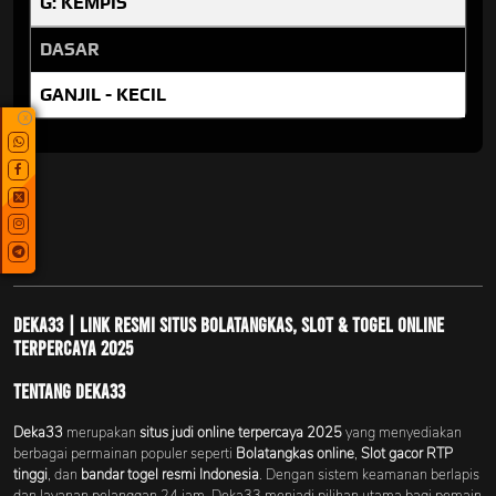
G: KEMPIS
DASAR
GANJIL - KECIL
x
Deka33 | Link Resmi Situs Bolatangkas, Slot & Togel Online
Terpercaya 2025
Tentang Deka33
Deka33
merupakan
situs judi online terpercaya 2025
yang menyediakan
berbagai permainan populer seperti
Bolatangkas online
,
Slot gacor RTP
tinggi
, dan
bandar togel resmi Indonesia
. Dengan sistem keamanan berlapis
dan layanan pelanggan 24 jam, Deka33 menjadi pilihan utama bagi pemain