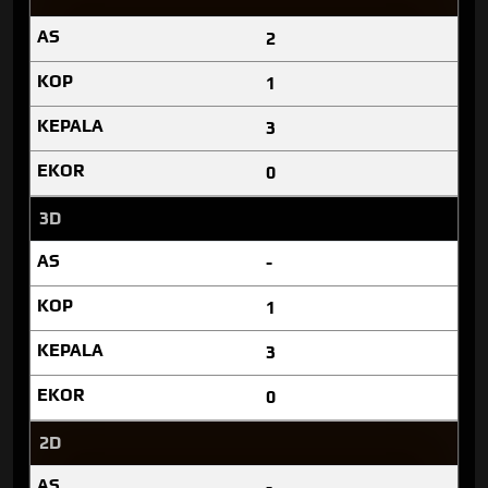
2
1
3
0
3D
-
1
3
0
2D
-