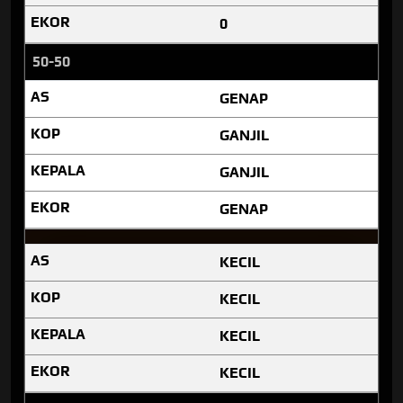
0
50-50
GENAP
GANJIL
GANJIL
GENAP
KECIL
KECIL
KECIL
KECIL