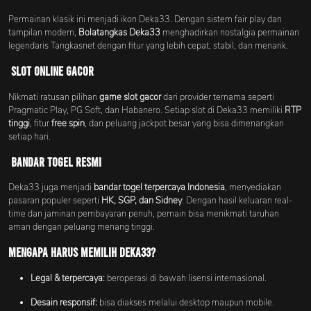
Permainan klasik ini menjadi ikon Deka33. Dengan sistem fair play dan
tampilan modern,
Bolatangkas Deka33
menghadirkan nostalgia permainan
legendaris Tangkasnet dengan fitur yang lebih cepat, stabil, dan menarik.
Slot Online Gacor
Nikmati ratusan pilihan
game slot gacor
dari provider ternama seperti
Pragmatic Play, PG Soft, dan Habanero. Setiap slot di Deka33 memiliki
RTP
tinggi
, fitur
free spin
, dan peluang jackpot besar yang bisa dimenangkan
setiap hari.
Bandar Togel Resmi
Deka33 juga menjadi
bandar togel terpercaya Indonesia
, menyediakan
pasaran populer seperti
HK, SGP, dan Sidney
. Dengan hasil keluaran real-
time dan jaminan pembayaran penuh, pemain bisa menikmati taruhan
aman dengan peluang menang tinggi.
Mengapa Harus Memilih Deka33?
Legal & terpercaya:
beroperasi di bawah lisensi internasional.
Desain responsif:
bisa diakses melalui desktop maupun mobile.