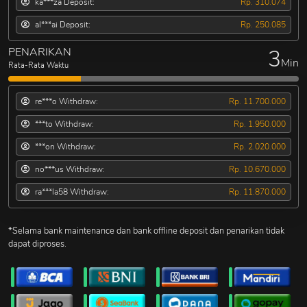
ka***za Deposit:
Rp. 310.074
al***ai Deposit:
Rp. 250.085
3
PENARIKAN
Min
Rata-Rata Waktu
re***o Withdraw:
Rp. 11.700.000
***to Withdraw:
Rp. 1.950.000
***on Withdraw:
Rp. 2.020.000
no***us Withdraw:
Rp. 10.670.000
ra***la58 Withdraw:
Rp. 11.870.000
*Selama bank maintenance dan bank offline deposit dan penarikan tidak
dapat diproses.