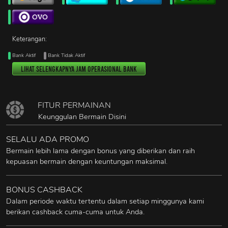
Keterangan:
Bank Aktif
Bank Tidak Aktif
Lihat selengkapnya jam operasional Bank
FITUR PERMAINAN
Keunggulan Bermain Disini
SELALU ADA PROMO
Bermain lebih lama dengan bonus yang diberikan dan raih
kepuasan bermain dengan keuntungan maksimal.
BONUS CASHBACK
Dalam periode waktu tertentu dalam setiap minggunya kami
berikan cashback cuma-cuma untuk Anda.