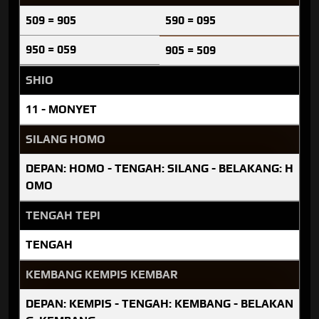
509 = 905
590 = 095
950 = 059
905 = 509
SHIO
11 - MONYET
SILANG HOMO
DEPAN: HOMO - TENGAH: SILANG - BELAKANG: H
OMO
TENGAH TEPI
TENGAH
KEMBANG KEMPIS KEMBAR
DEPAN: KEMPIS - TENGAH: KEMBANG - BELAKAN