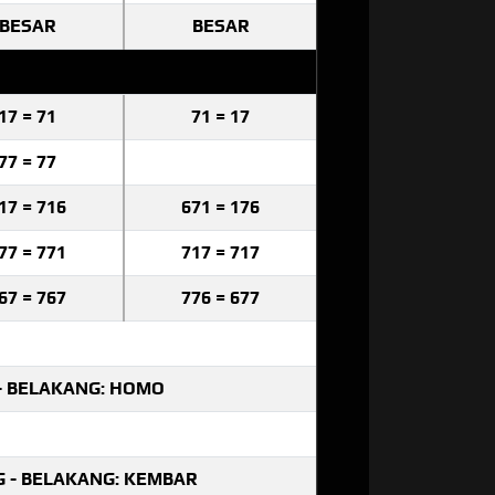
BESAR
BESAR
17 = 71
71 = 17
77 = 77
17 = 716
671 = 176
77 = 771
717 = 717
67 = 767
776 = 677
 - BELAKANG: HOMO
 - BELAKANG: KEMBAR