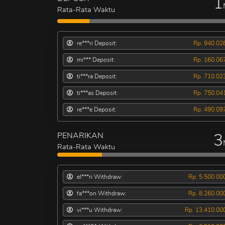
1
Rata-Rata Waktu
re***ri Deposit:
Rp. 940.02
mi*** Deposit:
Rp. 160.06
ti***ra Deposit:
Rp. 710.02
ti***as Deposit:
Rp. 750.04
re***e Deposit:
Rp. 490.09
3
PENARIKAN
Rata-Rata Waktu
el***ri Withdraw:
Rp. 5.500.00
fa***on Withdraw:
Rp. 8.260.00
vi***u Withdraw:
Rp. 13.410.00