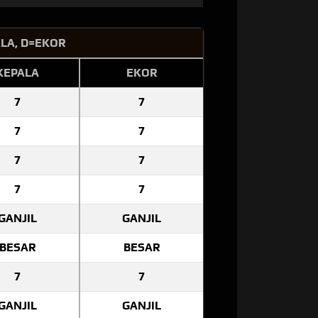
ALA, D=EKOR
KEPALA
EKOR
7
7
7
7
7
7
7
7
GANJIL
GANJIL
BESAR
BESAR
7
7
GANJIL
GANJIL