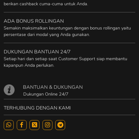
berikan cashback cuma-cuma untuk Anda.
ADA BONUS ROLLINGAN
Semakin maksimalkan keuntungan dengan bonus rollingan yaitu
persentase dari modal yang Anda gunakan.
DUKUNGAN BANTUAN 24/7
Setiap hari dan setiap saat Customer Support siap membantu
kapanpun Anda perlukan.
BANTUAN & DUKUNGAN
Dukungan Online 24/7
TERHUBUNG DENGAN KAMI