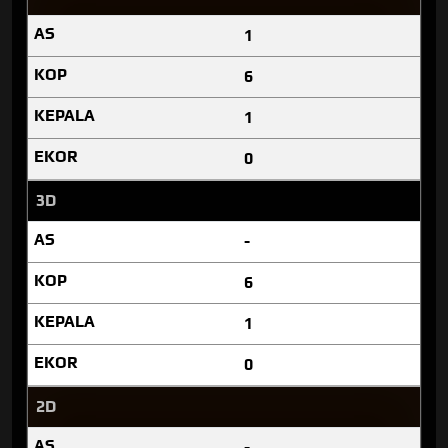
1
6
1
0
3D
-
6
1
0
2D
-