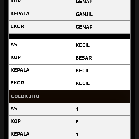
GENAP
GANJIL
GENAP
KECIL
BESAR
KECIL
KECIL
COLOK JITU
1
6
1