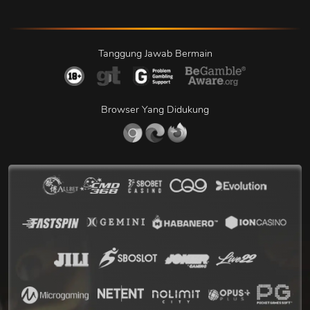
Tanggung Jawab Bermain
Browser Yang Didukung