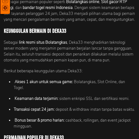
berbagai permainan populer seperti
Bolatangkas online
,
Slot gacor RTP
tinggi
, dan
bandar togel resmi Indonesia
. Dengan sistem keamanan berlapis
dan layanan pelanggan 24 jam, Deka33 menjadi pilihan utama bagi pemain
yang mencari pengalaman bermain yang aman, cepat, dan menguntungkan.
Keunggulan Bermain di Deka33
Sebagai
link resmi situs Bolatangkas
, Deka33 menghadirkan teknologi
server modern yang menjamin permainan berjalan lancar tanpa gangguan.
Selain itu, seluruh transaksi deposit dan penarikan dilakukan melalui sistem
otomatis yang memudahkan pemain kapan pun, di mana pun.
Berikut beberapa keunggulan utama Deka33:
Akses 1 akun untuk semua game:
Bolatangkas, Slot Online, dan
Togel.
Keamanan data terjamin:
sistem enkripsi SSL dan sertifikasi resmi.
Transaksi cepat 24 jam:
deposit & withdraw instan tanpa batas waktu.
Bonus besar & promo harian:
cashback, rollingan, dan event jackpot
mingguan.
Permainan Populer di Deka33