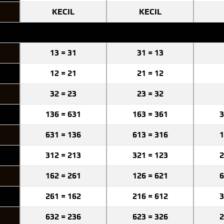
KECIL
KECIL
13 = 31
31 = 13
12 = 21
21 = 12
32 = 23
23 = 32
136 = 631
163 = 361
3
631 = 136
613 = 316
1
312 = 213
321 = 123
2
162 = 261
126 = 621
6
261 = 162
216 = 612
3
632 = 236
623 = 326
2