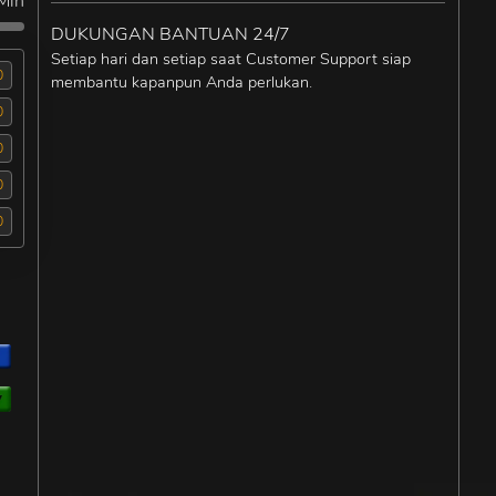
Min
DUKUNGAN BANTUAN 24/7
Setiap hari dan setiap saat Customer Support siap
0
membantu kapanpun Anda perlukan.
0
0
0
0