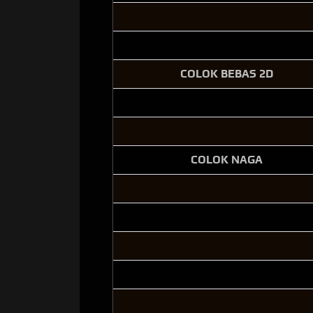
COLOK BEBAS 2D
COLOK NAGA