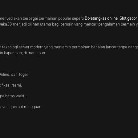
enyediakan berbagai permainan populer seperti
Bolatangkas online
,
Slot gacor
 Deka33 menjadi pilihan utama bagi pemain yang mencari pengalaman bermain 
teknologi server modern yang menjamin permainan berjalan lancar tanpa ganggua
n kapan pun, di mana pun.
nline, dan Togel.
ifikasi resmi.
npa batas waktu.
 event jackpot mingguan.