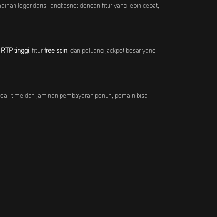
inan legendaris Tangkasnet dengan fitur yang lebih cepat,
i
RTP tinggi
, fitur
free spin
, dan peluang jackpot besar yang
 real-time dan jaminan pembayaran penuh, pemain bisa