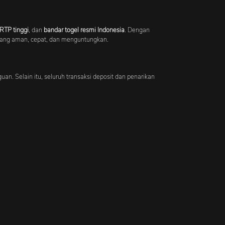
 RTP tinggi
, dan
bandar togel resmi Indonesia
. Dengan
yang aman, cepat, dan menguntungkan.
n. Selain itu, seluruh transaksi deposit dan penarikan