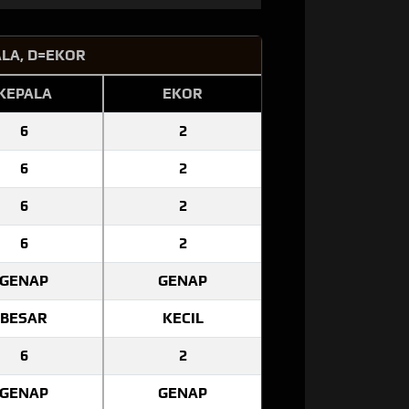
ALA, D=EKOR
KEPALA
EKOR
6
2
6
2
6
2
6
2
GENAP
GENAP
BESAR
KECIL
6
2
GENAP
GENAP