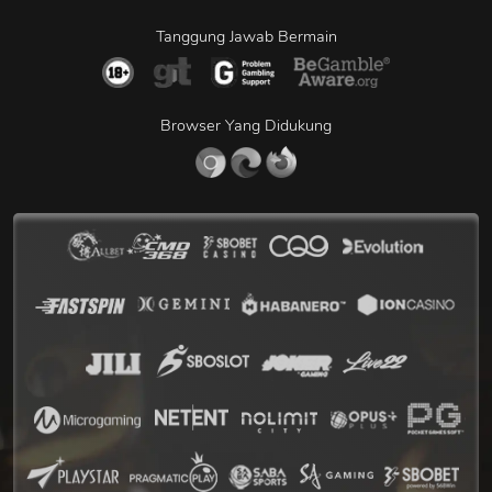
Tanggung Jawab Bermain
Browser Yang Didukung