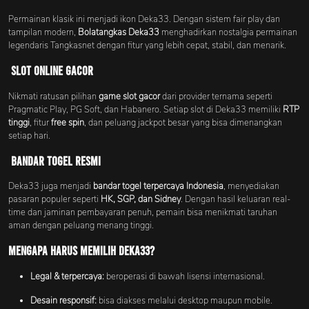
Permainan klasik ini menjadi ikon Deka33. Dengan sistem fair play dan
tampilan modern,
Bolatangkas Deka33
menghadirkan nostalgia permainan
legendaris Tangkasnet dengan fitur yang lebih cepat, stabil, dan menarik.
Slot Online Gacor
Nikmati ratusan pilihan
game slot gacor
dari provider ternama seperti
Pragmatic Play, PG Soft, dan Habanero. Setiap slot di Deka33 memiliki
RTP
tinggi
, fitur
free spin
, dan peluang jackpot besar yang bisa dimenangkan
setiap hari.
Bandar Togel Resmi
Deka33 juga menjadi
bandar togel terpercaya Indonesia
, menyediakan
pasaran populer seperti
HK, SGP, dan Sidney
. Dengan hasil keluaran real-
time dan jaminan pembayaran penuh, pemain bisa menikmati taruhan
aman dengan peluang menang tinggi.
Mengapa Harus Memilih Deka33?
Legal & terpercaya:
beroperasi di bawah lisensi internasional.
Desain responsif:
bisa diakses melalui desktop maupun mobile.