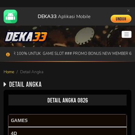
x
DEKA33
Aplikasi Mobile
Unduh
MEMBER 100% UNTUK GAME SLOT ### PROMO BONUS NEW MEMBER 60 
Home
Detail Angka
Detail Angka
Detail Angka 0826
GAMES
4D