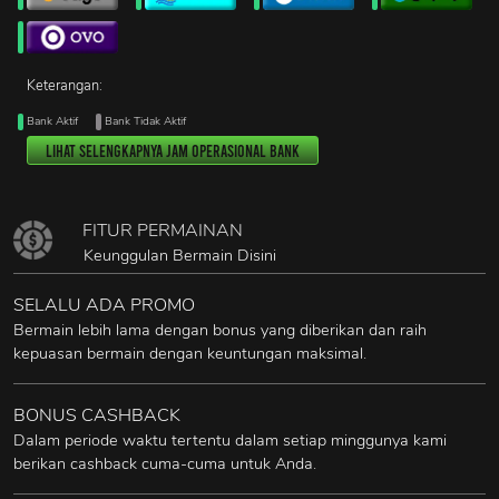
Keterangan:
Bank Aktif
Bank Tidak Aktif
Lihat selengkapnya jam operasional Bank
FITUR PERMAINAN
Keunggulan Bermain Disini
SELALU ADA PROMO
Bermain lebih lama dengan bonus yang diberikan dan raih
kepuasan bermain dengan keuntungan maksimal.
BONUS CASHBACK
Dalam periode waktu tertentu dalam setiap minggunya kami
berikan cashback cuma-cuma untuk Anda.