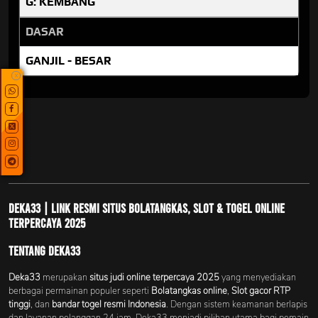
G: KEMBANG
DASAR
GANJIL - BESAR
x
Deka33 | Link Resmi Situs Bolatangkas, Slot & Togel Online
Terpercaya 2025
Tentang Deka33
Deka33
merupakan
situs judi online terpercaya 2025
yang menyediakan
berbagai permainan populer seperti
Bolatangkas online
,
Slot gacor RTP
tinggi
, dan
bandar togel resmi Indonesia
. Dengan sistem keamanan berlapis
dan layanan pelanggan 24 jam, Deka33 menjadi pilihan utama bagi pemain