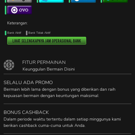
Keterangan:
Bank Aktif
Bank Tidak Aktif
Lihat selengkapnya jam operasional Bank
FITUR PERMAINAN
Keunggulan Bermain Disini
SELALU ADA PROMO
Bermain lebih lama dengan bonus yang diberikan dan raih
kepuasan bermain dengan keuntungan maksimal.
BONUS CASHBACK
Dalam periode waktu tertentu dalam setiap minggunya kami
berikan cashback cuma-cuma untuk Anda.