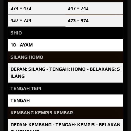
374 = 473
347 = 743
437 = 734
473 = 374
SHIO
10 - AYAM
SILANG HOMO
DEPAN: SILANG - TENGAH: HOMO - BELAKANG: S
ILANG
TENGAH TEPI
TENGAH
KEMBANG KEMPIS KEMBAR
DEPAN: KEMBANG - TENGAH: KEMPIS - BELAKAN