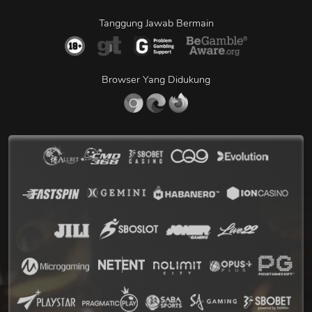
Tanggung Jawab Bermain
Browser Yang Didukung