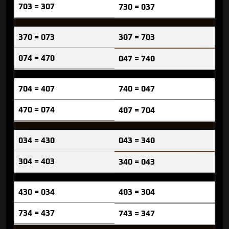
703 = 307
730 = 037
370 = 073
307 = 703
074 = 470
047 = 740
704 = 407
740 = 047
470 = 074
407 = 704
034 = 430
043 = 340
304 = 403
340 = 043
430 = 034
403 = 304
734 = 437
743 = 347