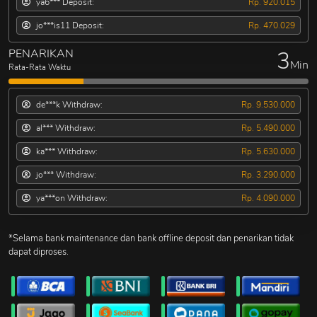
ya6*** Deposit:
Rp. 920.015
jo***is11 Deposit:
Rp. 470.029
3
PENARIKAN
Min
Rata-Rata Waktu
de***k Withdraw:
Rp. 9.530.000
al*** Withdraw:
Rp. 5.490.000
ka*** Withdraw:
Rp. 5.630.000
jo*** Withdraw:
Rp. 3.290.000
ya***on Withdraw:
Rp. 4.090.000
*Selama bank maintenance dan bank offline deposit dan penarikan tidak
dapat diproses.