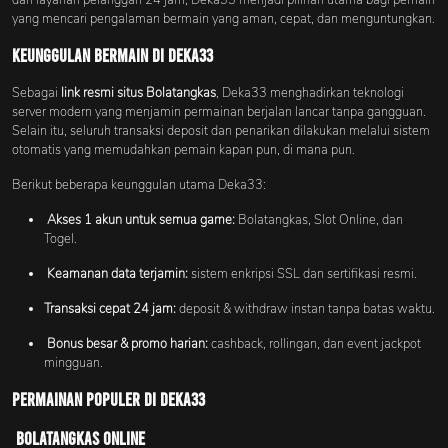
yang mencari pengalaman bermain yang aman, cepat, dan menguntungkan.
Keunggulan Bermain di Deka33
Sebagai
link resmi situs Bolatangkas
, Deka33 menghadirkan teknologi
server modern yang menjamin permainan berjalan lancar tanpa gangguan.
Selain itu, seluruh transaksi deposit dan penarikan dilakukan melalui sistem
otomatis yang memudahkan pemain kapan pun, di mana pun.
Berikut beberapa keunggulan utama Deka33:
Akses 1 akun untuk semua game:
Bolatangkas, Slot Online, dan
Togel.
Keamanan data terjamin:
sistem enkripsi SSL dan sertifikasi resmi.
Transaksi cepat 24 jam:
deposit & withdraw instan tanpa batas waktu.
Bonus besar & promo harian:
cashback, rollingan, dan event jackpot
mingguan.
Permainan Populer di Deka33
Bolatangkas Online