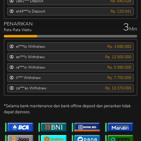
ya81*** Deposit:
Rp. 640.026
el44***is Deposit:
Rp. 120.041
3
PENARIKAN
Min
Rata-Rata Waktu
el***to Withdraw:
Rp. 3.690.000
an***s Withdraw:
Rp. 12.500.000
ra***in Withdraw:
Rp. 5.580.000
li*** Withdraw:
Rp. 7.700.000
za***as Withdraw:
Rp. 10.370.000
*Selama bank maintenance dan bank offline deposit dan penarikan tidak
dapat diproses.