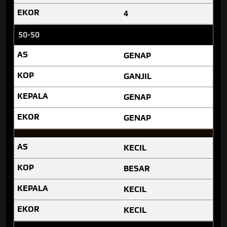
4
50-50
GENAP
GANJIL
GENAP
GENAP
KECIL
BESAR
KECIL
KECIL