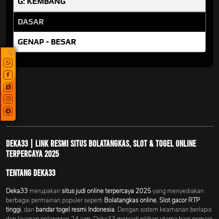
G: KEMBANG
DASAR
GENAP - BESAR
x
Deka33 | Link Resmi Situs Bolatangkas, Slot & Togel Online
Terpercaya 2025
Tentang Deka33
Deka33
merupakan
situs judi online terpercaya 2025
yang menyediakan
berbagai permainan populer seperti
Bolatangkas online
,
Slot gacor RTP
tinggi
, dan
bandar togel resmi Indonesia
. Dengan sistem keamanan berlapis
dan layanan pelanggan 24 jam, Deka33 menjadi pilihan utama bagi pemain