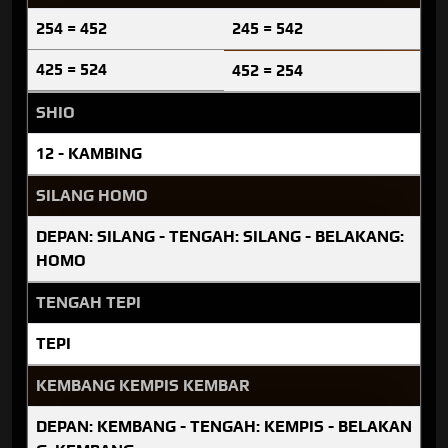
254 = 452
245 = 542
425 = 524
452 = 254
SHIO
12 - KAMBING
SILANG HOMO
DEPAN: SILANG - TENGAH: SILANG - BELAKANG:
HOMO
TENGAH TEPI
TEPI
KEMBANG KEMPIS KEMBAR
DEPAN: KEMBANG - TENGAH: KEMPIS - BELAKAN