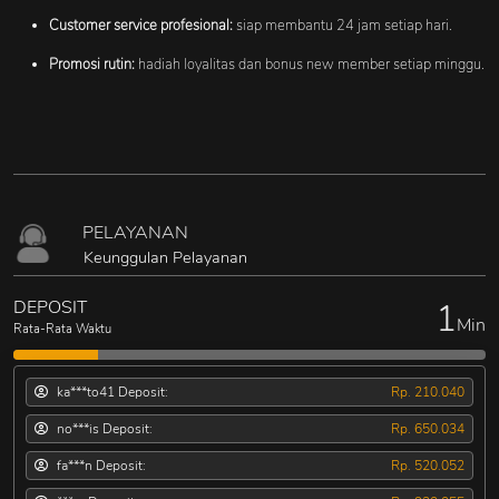
Customer service profesional:
siap membantu 24 jam setiap hari.
Promosi rutin:
hadiah loyalitas dan bonus new member setiap minggu.
PELAYANAN
Keunggulan Pelayanan
1
DEPOSIT
Min
Rata-Rata Waktu
ka***to41 Deposit:
Rp. 210.040
no***is Deposit:
Rp. 650.034
fa***n Deposit:
Rp. 520.052