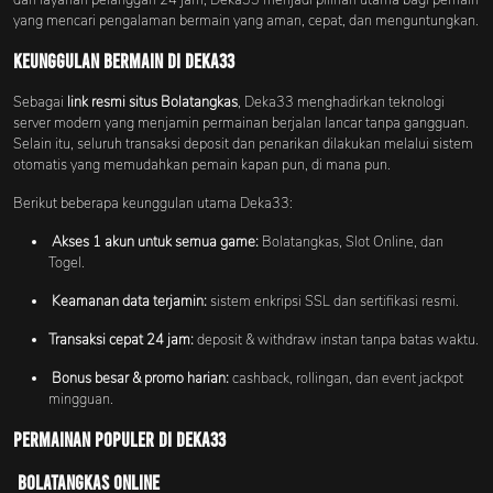
yang mencari pengalaman bermain yang aman, cepat, dan menguntungkan.
Keunggulan Bermain di Deka33
Sebagai
link resmi situs Bolatangkas
, Deka33 menghadirkan teknologi
server modern yang menjamin permainan berjalan lancar tanpa gangguan.
Selain itu, seluruh transaksi deposit dan penarikan dilakukan melalui sistem
otomatis yang memudahkan pemain kapan pun, di mana pun.
Berikut beberapa keunggulan utama Deka33:
Akses 1 akun untuk semua game:
Bolatangkas, Slot Online, dan
Togel.
Keamanan data terjamin:
sistem enkripsi SSL dan sertifikasi resmi.
Transaksi cepat 24 jam:
deposit & withdraw instan tanpa batas waktu.
Bonus besar & promo harian:
cashback, rollingan, dan event jackpot
mingguan.
Permainan Populer di Deka33
Bolatangkas Online