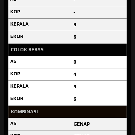
-
9
6
COLOK BEBAS
0
4
9
6
KOMBINASI
GENAP