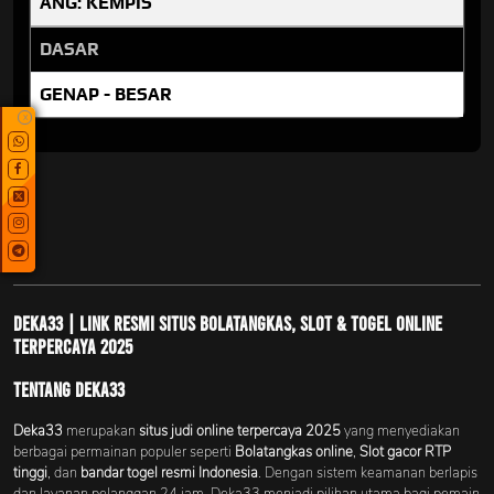
ANG: KEMPIS
DASAR
GENAP - BESAR
x
Deka33 | Link Resmi Situs Bolatangkas, Slot & Togel Online
Terpercaya 2025
Tentang Deka33
Deka33
merupakan
situs judi online terpercaya 2025
yang menyediakan
berbagai permainan populer seperti
Bolatangkas online
,
Slot gacor RTP
tinggi
, dan
bandar togel resmi Indonesia
. Dengan sistem keamanan berlapis
dan layanan pelanggan 24 jam, Deka33 menjadi pilihan utama bagi pemain