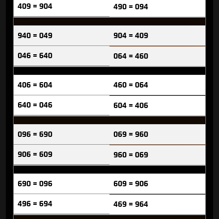
409 = 904
490 = 094
940 = 049
904 = 409
046 = 640
064 = 460
406 = 604
460 = 064
640 = 046
604 = 406
096 = 690
069 = 960
906 = 609
960 = 069
690 = 096
609 = 906
496 = 694
469 = 964