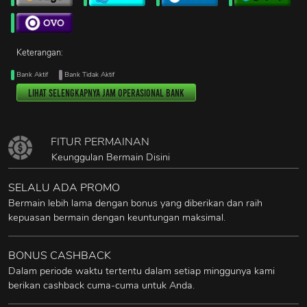
Keterangan:
Bank Aktif
Bank Tidak Aktif
Lihat selengkapnya jam operasional Bank
FITUR PERMAINAN
Keunggulan Bermain Disini
SELALU ADA PROMO
Bermain lebih lama dengan bonus yang diberikan dan raih
kepuasan bermain dengan keuntungan maksimal.
BONUS CASHBACK
Dalam periode waktu tertentu dalam setiap minggunya kami
berikan cashback cuma-cuma untuk Anda.