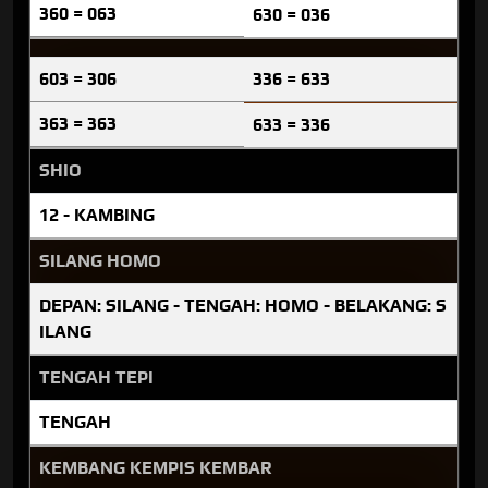
360 = 063
630 = 036
603 = 306
336 = 633
363 = 363
633 = 336
SHIO
12 - KAMBING
SILANG HOMO
DEPAN: SILANG - TENGAH: HOMO - BELAKANG: S
ILANG
TENGAH TEPI
TENGAH
KEMBANG KEMPIS KEMBAR