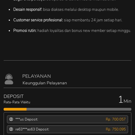
Desain responsif:
bisa diakses melalui desktop maupun mobile.
Customer service profesional:
siap membantu 24 jam setiap hari.
Promosi rutin:
hadiah loyalitas dan bonus new member setiap minggu.
PELAYANAN
Keunggulan Pelayanan
1
DEPOSIT
Min
Rata-Rata Waktu
***us Deposit:
Rp. 700.057
re63***as63 Deposit:
Rp. 750.095