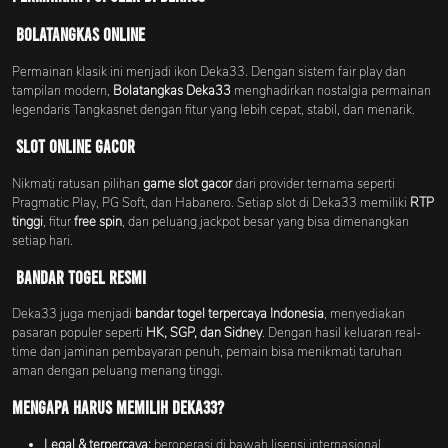
Bolatangkas Online
Permainan klasik ini menjadi ikon Deka33. Dengan sistem fair play dan
tampilan modern,
Bolatangkas Deka33
menghadirkan nostalgia permainan
legendaris Tangkasnet dengan fitur yang lebih cepat, stabil, dan menarik.
Slot Online Gacor
Nikmati ratusan pilihan
game slot gacor
dari provider ternama seperti
Pragmatic Play, PG Soft, dan Habanero. Setiap slot di Deka33 memiliki
RTP
tinggi
, fitur
free spin
, dan peluang jackpot besar yang bisa dimenangkan
setiap hari.
Bandar Togel Resmi
Deka33 juga menjadi
bandar togel terpercaya Indonesia
, menyediakan
pasaran populer seperti
HK, SGP, dan Sidney
. Dengan hasil keluaran real-
time dan jaminan pembayaran penuh, pemain bisa menikmati taruhan
aman dengan peluang menang tinggi.
Mengapa Harus Memilih Deka33?
Legal & terpercaya:
beroperasi di bawah lisensi internasional.