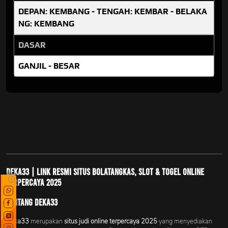
DEPAN: KEMBANG - TENGAH: KEMBAR - BELAKA
NG: KEMBANG
DASAR
GANJIL - BESAR
Deka33 | Link Resmi Situs Bolatangkas, Slot & Togel Online
x
Terpercaya 2025
Tentang Deka33
Deka33
merupakan
situs judi online terpercaya 2025
yang menyediakan