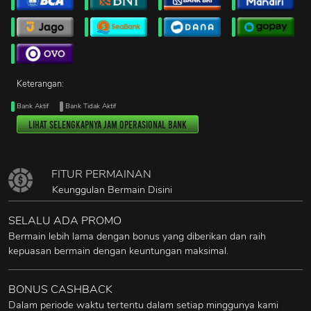
Keterangan:
Bank Aktif
Bank Tidak Aktif
Lihat selengkapnya jam operasional Bank
FITUR PERMAINAN
Keunggulan Bermain Disini
SELALU ADA PROMO
Bermain lebih lama dengan bonus yang diberikan dan raih
kepuasan bermain dengan keuntungan maksimal.
BONUS CASHBACK
Dalam periode waktu tertentu dalam setiap minggunya kami