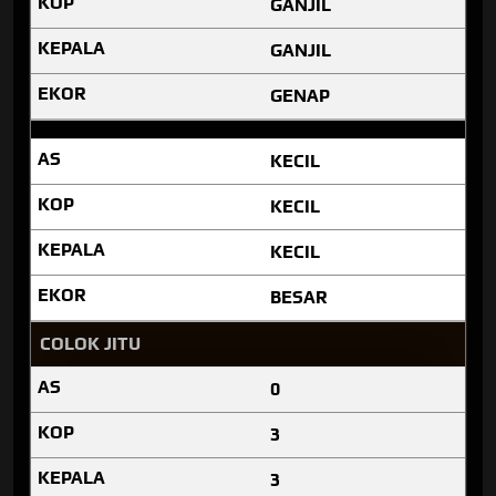
GANJIL
GANJIL
GENAP
KECIL
KECIL
KECIL
BESAR
COLOK JITU
0
3
3