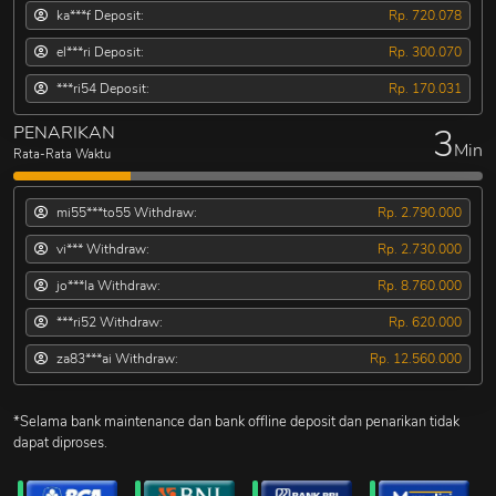
ka***f Deposit:
Rp. 720.078
el***ri Deposit:
Rp. 300.070
***ri54 Deposit:
Rp. 170.031
3
PENARIKAN
Min
Rata-Rata Waktu
mi55***to55 Withdraw:
Rp. 2.790.000
vi*** Withdraw:
Rp. 2.730.000
jo***la Withdraw:
Rp. 8.760.000
***ri52 Withdraw:
Rp. 620.000
za83***ai Withdraw:
Rp. 12.560.000
*Selama bank maintenance dan bank offline deposit dan penarikan tidak
dapat diproses.