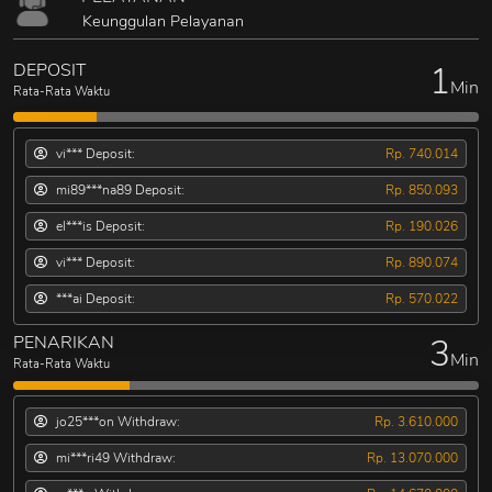
Keunggulan Pelayanan
1
DEPOSIT
Min
Rata-Rata Waktu
vi*** Deposit:
Rp. 740.014
mi89***na89 Deposit:
Rp. 850.093
el***is Deposit:
Rp. 190.026
vi*** Deposit:
Rp. 890.074
***ai Deposit:
Rp. 570.022
3
PENARIKAN
Min
Rata-Rata Waktu
jo25***on Withdraw:
Rp. 3.610.000
mi***ri49 Withdraw:
Rp. 13.070.000