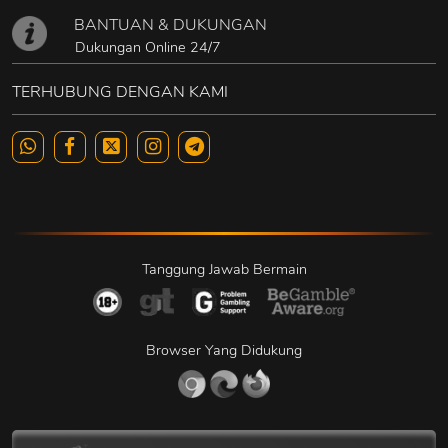
BANTUAN & DUKUNGAN
Dukungan Online 24/7
TERHUBUNG DENGAN KAMI
Tanggung Jawab Bermain
Browser Yang Didukung