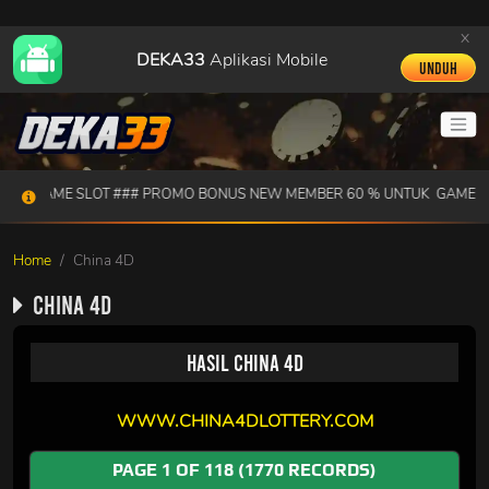
x
DEKA33
Aplikasi Mobile
Unduh
K GAME SLOT ### PROMO BONUS NEW MEMBER 60 % UNTUK GAME SPO
Home
China 4D
China 4D
Hasil China 4D
WWW.CHINA4DLOTTERY.COM
PAGE
1
OF
118
(1770 RECORDS)