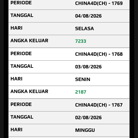
CHINA4D(CH) - 1769
04/08/2026
SELASA
7233
CHINA4D(CH) - 1768
03/08/2026
SENIN
2187
CHINA4D(CH) - 1767
02/08/2026
MINGGU