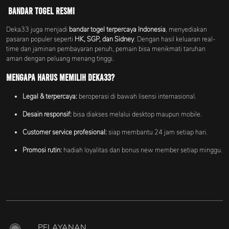
Bandar Togel Resmi
Deka33 juga menjadi
bandar togel terpercaya Indonesia
, menyediakan
pasaran populer seperti
HK, SGP, dan Sidney
. Dengan hasil keluaran real-
time dan jaminan pembayaran penuh, pemain bisa menikmati taruhan
aman dengan peluang menang tinggi.
Mengapa Harus Memilih Deka33?
Legal & terpercaya:
beroperasi di bawah lisensi internasional.
Desain responsif:
bisa diakses melalui desktop maupun mobile.
Customer service profesional:
siap membantu 24 jam setiap hari.
Promosi rutin:
hadiah loyalitas dan bonus new member setiap minggu.
PELAYANAN