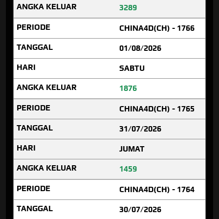
3289
CHINA4D(CH) - 1766
01/08/2026
SABTU
1876
CHINA4D(CH) - 1765
31/07/2026
JUMAT
1459
CHINA4D(CH) - 1764
30/07/2026