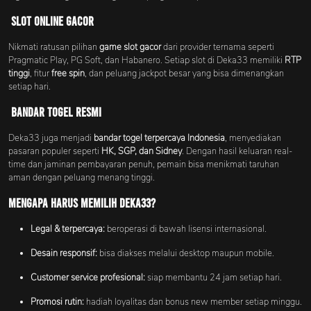
Slot Online Gacor
Nikmati ratusan pilihan
game slot gacor
dari provider ternama seperti
Pragmatic Play, PG Soft, dan Habanero. Setiap slot di Deka33 memiliki
RTP
tinggi
, fitur
free spin
, dan peluang jackpot besar yang bisa dimenangkan
setiap hari.
Bandar Togel Resmi
Deka33 juga menjadi
bandar togel terpercaya Indonesia
, menyediakan
pasaran populer seperti
HK, SGP, dan Sidney
. Dengan hasil keluaran real-
time dan jaminan pembayaran penuh, pemain bisa menikmati taruhan
aman dengan peluang menang tinggi.
Mengapa Harus Memilih Deka33?
Legal & terpercaya:
beroperasi di bawah lisensi internasional.
Desain responsif:
bisa diakses melalui desktop maupun mobile.
Customer service profesional:
siap membantu 24 jam setiap hari.
Promosi rutin:
hadiah loyalitas dan bonus new member setiap minggu.