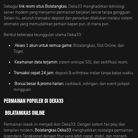
Sebagai
link resmi situs Bolatangkas
, Deka33 menghadirkan teknologi
server modern yang menjamin permainan berjalan lancar tanpa gangguan.
Selain itu, seluruh transaksi deposit dan penarikan dilakukan melalui sistem
otomatis yang memudahkan pemain kapan pun, di mana pun.
Berikut beberapa keunggulan utama Deka33:
Akses 1 akun untuk semua game:
Bolatangkas, Slot Online, dan
Togel.
Keamanan data terjamin:
sistem enkripsi SSL dan sertifikasi resmi.
Transaksi cepat 24 jam:
deposit & withdraw instan tanpa batas waktu.
Bonus besar & promo harian:
cashback, rollingan, dan event jackpot
mingguan.
Permainan Populer di Deka33
Bolatangkas Online
Permainan klasik ini menjadi ikon Deka33. Dengan sistem fair play dan
tampilan modern,
Bolatangkas Deka33
menghadirkan nostalgia permainan
legendaris Tangkasnet dengan fitur yang lebih cepat, stabil, dan menarik.