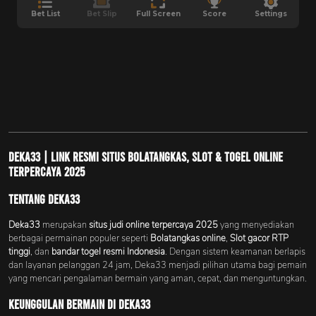
Deka33 | Link Resmi Situs Bolatangkas, Slot & Togel Online
Terpercaya 2025
Tentang Deka33
Deka33
merupakan
situs judi online terpercaya 2025
yang menyediakan
berbagai permainan populer seperti
Bolatangkas online
,
Slot gacor RTP
tinggi
, dan
bandar togel resmi Indonesia
. Dengan sistem keamanan berlapis
dan layanan pelanggan 24 jam, Deka33 menjadi pilihan utama bagi pemain
yang mencari pengalaman bermain yang aman, cepat, dan menguntungkan.
Keunggulan Bermain di Deka33