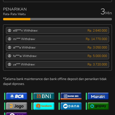
3
PENARIKAN
Min
Rata-Rata Waktu
el8***ri Withdraw:
Rp. 2.640.000
mi*** Withdraw:
Rp. 14.770.000
al***a Withdraw:
Rp. 3.050.000
fa***ai Withdraw:
Rp. 5.000.000
ya*** Withdraw:
Rp. 3.720.000
*Selama bank maintenance dan bank offline deposit dan penarikan tidak
dapat diproses.